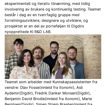
eksperimentell og iterativ tilnærming, med tidlig
involvering av brukere og kontinuerlig testing. Teamet
består i dag av en tverrfaglig gruppe med
forretningsutviklere, designere og utviklere, og
prosjektet er en del av porteføljen til Digdirs
nyopprettede KI R&D LAB.
Teamet som arbeider med Kunnskapsassistenten fra
venstre: Olav Fosse(innleid fra Itonomi), Asli
Aydemir(Digdir), Fredrik Danker Monsen(Digdir),
Benjamin David Brodie(innleid fra Itonomi), Marie
Berntsen(Digdir), Simen Strøm Braaten(innleid fra