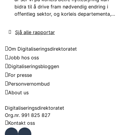
bidra til å drive fram nødvendig endring i
offentleg sektor, og korleis departementa,
verksemdsleiarane og kommunal sektor kan
bidra til å drive fram den nødvendige
Sjå alle rapportar
endringa.
Digitaliseringsdirektoratet
Om Digitaliseringsdirektoratet
Jobb hos oss
Digitaliseringsbloggen
For presse
Personvernombud
About us
Kontakt
Digitaliseringsdirektoratet
Org.nr. 991 825 827
Kontakt oss
Faceb
Linke