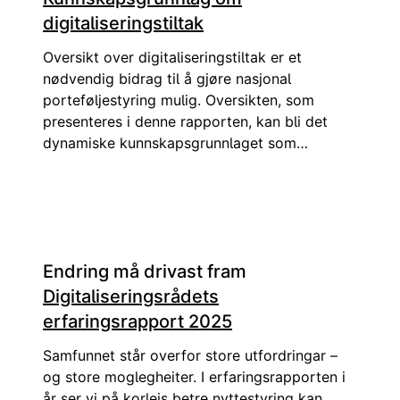
kan bruke digitale tjenester, uansett
digitaliseringstiltak
livssituasjon, og hvordan etterlatte nå slipper
Oversikt over digitaliseringstiltak er et
å navigere mellom ulike instanser for å få
nødvendig bidrag til å gjøre nasjonal
oversikt i et dødsbo.
porteføljestyring mulig. Oversikten, som
presenteres i denne rapporten, kan bli det
dynamiske kunnskapsgrunnlaget som
muliggjør et helhetlig blikk på den digitale
utviklingen som foregår i hele offentlige
Norge. Det gjør det mulig å prioritere de
tiltakene som har størst samfunnsmessig
gevinst og gir de beste digitale tjenestene til
Endring må drivast fram
befolkningen.
Digitaliseringsrådets
erfaringsrapport 2025
Samfunnet står overfor store utfordringar –
og store moglegheiter. I erfaringsrapporten i
år ser vi på korleis betre nyttestyring kan