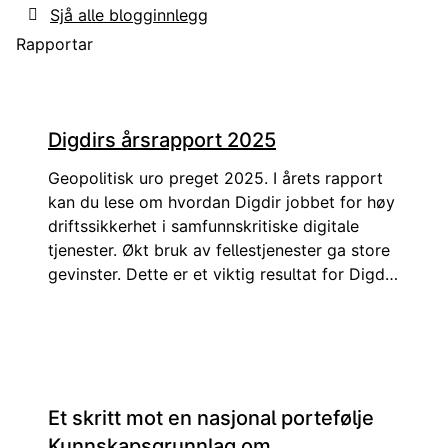
Sjå alle blogginnlegg
Rapportar
Digdirs årsrapport 2025
Geopolitisk uro preget 2025. I årets rapport
kan du lese om hvordan Digdir jobbet for høy
driftssikkerhet i samfunnskritiske digitale
tjenester. Økt bruk av fellestjenester ga store
gevinster. Dette er et viktig resultat for Digdir,
men også for hele offentlig sektor som må
ruste seg for å tåle hardere prioriteringer. I
2025 etablerte vi KI Norge, som får en viktig
rolle i å balansere mellom muligheter vi må
gripe raskt, og hensyn vi samtidig må ta for å
Et skritt mot en nasjonal portefølje
bevare verdier og tillit i samfunnet. Du kan
lese om hvordan vi jobber for at alle i Norge
Kunnskapsgrunnlag om