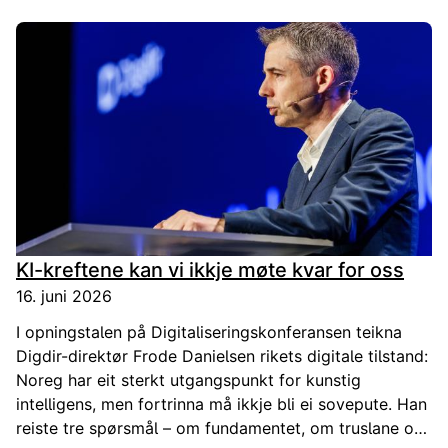
kontroll på virksomhetens data er en av grunnene til at
det er utfordrende for virksomheter å ta i bruk kunstig
intelligens. Når dette fundamentet mangler, blir det
vanskelig å ta i bruk nye teknologier.
KI-kreftene kan vi ikkje møte kvar for oss
16. juni 2026
I opningstalen på Digitaliseringskonferansen teikna
Digdir-direktør Frode Danielsen rikets digitale tilstand:
Noreg har eit sterkt utgangspunkt for kunstig
intelligens, men fortrinna må ikkje bli ei sovepute. Han
reiste tre spørsmål – om fundamentet, om truslane og