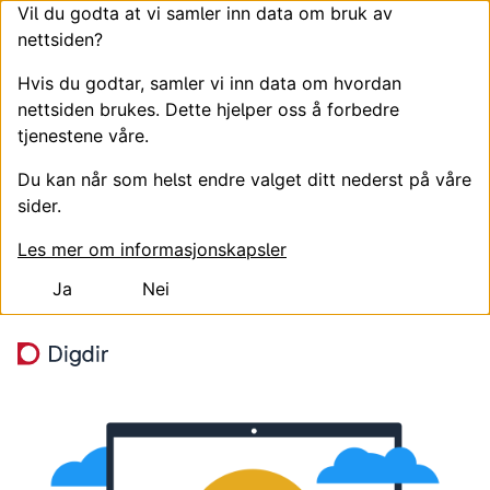
Vil du godta at vi samler inn data om bruk av
nettsiden?
Hvis du godtar, samler vi inn data om hvordan
nettsiden brukes. Dette hjelper oss å forbedre
tjenestene våre.
Du kan når som helst endre valget ditt nederst på våre
sider.
Les mer om informasjonskapsler
Ja
Nei
Hopp til hovedinnhold
Søk
Meny
Digitaliseringsdirektoratet
Digitaliseringsdirektoratet skal bidra til en mer effektiv, 