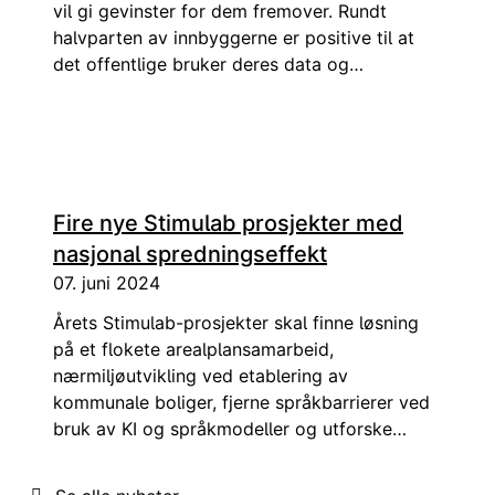
vil gi gevinster for dem fremover. Rundt
halvparten av innbyggerne er positive til at
det offentlige bruker deres data og
opplysninger til trening av kunstig intelligens.
Det er overraskende positive tall.
Fire nye Stimulab prosjekter med
nasjonal spredningseffekt
07. juni 2024
Årets Stimulab-prosjekter skal finne løsning
på et flokete arealplansamarbeid,
nærmiljøutvikling ved etablering av
kommunale boliger, fjerne språkbarrierer ved
bruk av KI og språkmodeller og utforske
hvordan offentlig og privat sektor gjennom
digitalisering kan styrke regionen i Finnmark.