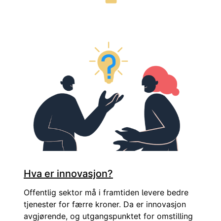
Innovasjon er å fornye eller lage noe nytt som skaper verd
Hva er innovasjon?
Offentlig sektor må i framtiden levere bedre
tjenester for færre kroner. Da er innovasjon
avgjørende, og utgangspunktet for omstilling