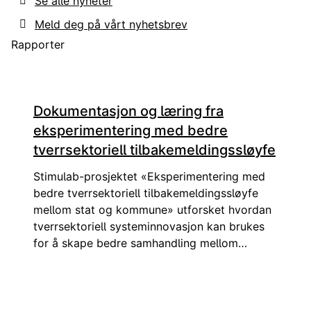
Se alle nyheter
Meld deg på vårt nyhetsbrev
Rapporter
Dokumentasjon og læring fra
eksperimentering med bedre
tverrsektoriell tilbakemeldingssløyfe
Stimulab-prosjektet «Eksperimentering med
bedre tverrsektoriell tilbakemeldingssløyfe
mellom stat og kommune» utforsket hvordan
tverrsektoriell systeminnovasjon kan brukes
for å skape bedre samhandling mellom
forvaltningens nivåer. Her kan du lese en
erfaringsrapport fra prosjektet om metoden
og de viktigste læringspunktene.