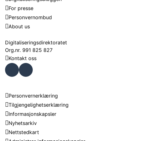
For presse
Personvernombud
About us
Kontakt
Digitaliseringsdirektoratet
Org.nr. 991 825 827
Kontakt oss
Faceb
Linke
ook
dIn
Om nettstedet
Personvernerklæring
Tilgjengelighetserklæring
Informasjonskapsler
Nyhetsarkiv
Nettstedkart