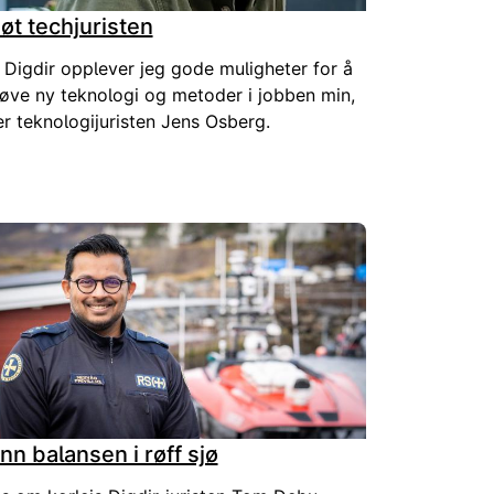
øt techjuristen
I Digdir opplever jeg gode muligheter for å
øve ny teknologi og metoder i jobben min,
er teknologijuristen Jens Osberg.
inn balansen i røff sjø