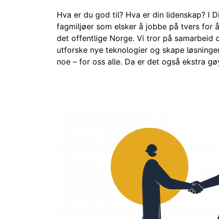
Hva er du god til? Hva er din lidenskap? I Di
fagmiljøer som elsker å jobbe på tvers for 
det offentlige Norge. Vi tror på samarbeid
utforske nye teknologier og skape løsninge
noe – for oss alle. Da er det også ekstra g
Hva er du god til? Hva er din lidenskap? I Digdir heier vi 