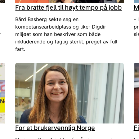
Fra bratte fjell til høyt tempo på jobb
M
Bård Basberg søkte seg en
- 
kompetansearbeidplass og liker Digdir-
pr
r
miljøet som han beskriver som både
si
inkluderende og faglig sterkt, preget av full
fart.
For et brukervennlig Norge
F