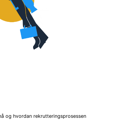
rnisere og omstille det offentlige Norge. Vi tror på samarb
 nå og hvordan rekrutteringsprosessen