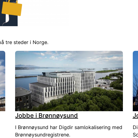
på tre steder i Norge.
Jobbe i Brønnøysund
J
I Brønnøysund har Digdir samlokalisering med
Di
Brønnøysundregistrene.
So