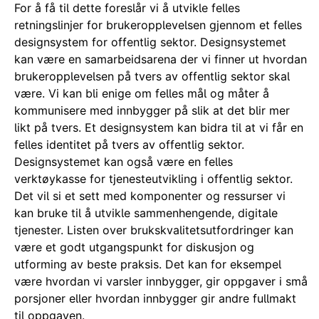
For å få til dette foreslår vi å utvikle felles
retningslinjer for brukeropplevelsen gjennom et felles
designsystem for offentlig sektor. Designsystemet
kan være en samarbeidsarena der vi finner ut hvordan
brukeropplevelsen på tvers av offentlig sektor skal
være. Vi kan bli enige om felles mål og måter å
kommunisere med innbygger på slik at det blir mer
likt på tvers. Et designsystem kan bidra til at vi får en
felles identitet på tvers av offentlig sektor.
Designsystemet kan også være en felles
verktøykasse for tjenesteutvikling i offentlig sektor.
Det vil si et sett med komponenter og ressurser vi
kan bruke til å utvikle sammenhengende, digitale
tjenester. Listen over brukskvalitetsutfordringer kan
være et godt utgangspunkt for diskusjon og
utforming av beste praksis. Det kan for eksempel
være hvordan vi varsler innbygger, gir oppgaver i små
porsjoner eller hvordan innbygger gir andre fullmakt
til oppgaven.