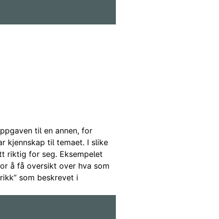
nen og får et varsel fra det
for arveoppgjøret.
ppgaven til en annen, for
 kjennskap til temaet. I slike
ått riktig for seg. Eksempelet
for å få oversikt over hva som
torikk” som beskrevet i