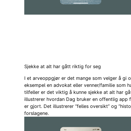
Dag har en offentlig app installert på telefo
offentlige om valg av skifteform 
Sjekke at alt har gått riktig for seg
I et arveoppgjør er det mange som velger å gi o
eksempel en advokat eller venner/familie som har
tilfeller er det viktig å kunne sjekke at alt har g
illustrerer hvordan Dag bruker en offentlig app 
er gjort. Det illustrerer “felles oversikt” og “his
forslagene.