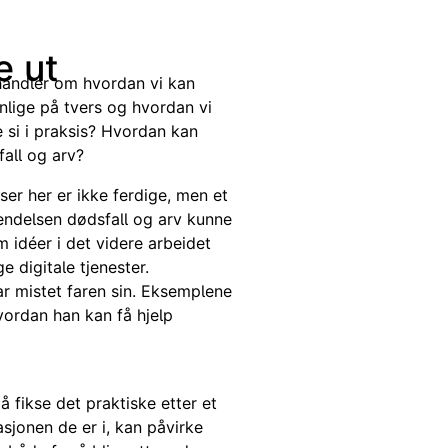
e ut
 handler om hvordan vi kan
nnlige på tvers og hvordan vi
e si i praksis? Hvordan kan
fall og arv?
ser her er ikke ferdige, men et
shendelsen dødsfall og arv kunne
 idéer i det videre arbeidet
e digitale tjenester.
r mistet faren sin. Eksemplene
vordan han kan få hjelp
 å fikse det praktiske etter et
asjonen de er i, kan påvirke