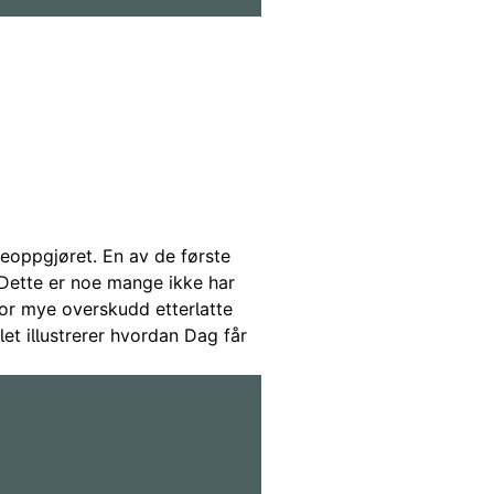
nen og får et varsel fra det
etterlatte.
veoppgjøret. En av de første
Dette er noe mange ikke har
vor mye overskudd etterlatte
let illustrerer hvordan Dag får