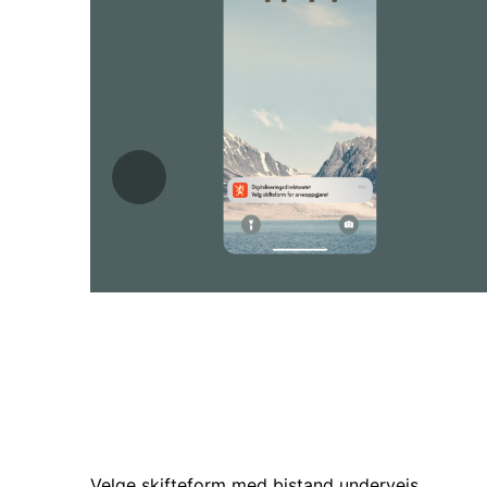
Tilbake
Dag har en offentlig app installert på telefo
offentlige om valg av skifteform 
Velge skifteform med bistand underveis