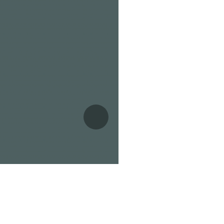
Neste
idere til en advokat. Han
veoppgjøret av advokaten. Han
appen.