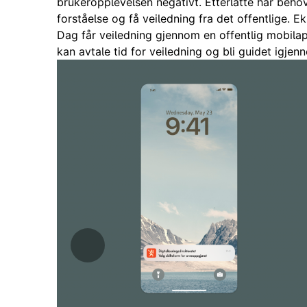
brukeropplevelsen negativt. Etterlatte har beho
forståelse og få veiledning fra det offentlige. E
Dag får veiledning gjennom en offentlig mobilap
kan avtale tid for veiledning og bli guidet igje
Tilbake