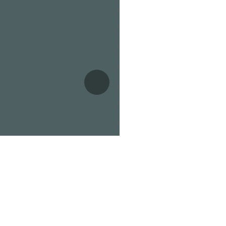
Neste
nen og får et varsel fra det
for arveoppgjøret.