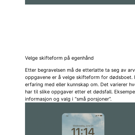
Dag har en offentlig app installert på telefo
offentlige om veiledning til 
Velge skifteform på egenhånd
Etter begravelsen må de etterlatte ta seg av ar
oppgavene er å velge skifteform for dødsboet. 
erfaring med eller kunnskap om. Det varierer h
har til slike oppgaver etter et dødsfall. Eksempe
informasjon og valg i “små porsjoner”.