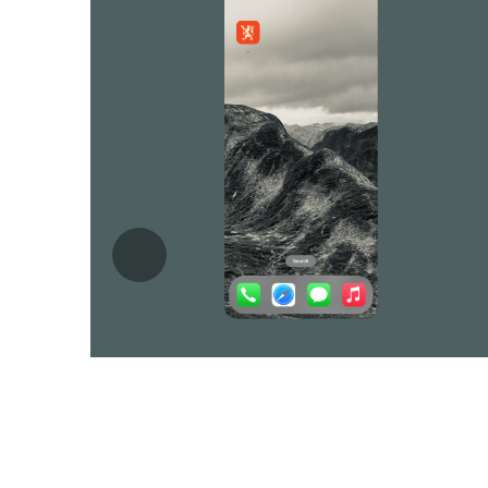
Tilbake
Dag har gitt oppgaven med arveoppgjøret v
ønsker å sjekke hva som har blitt gjort i ar
finner den offentlige 