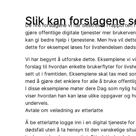
Slik kan forslagene s
De fire forslagene vi har beskrevet i rapporten
gjøre offentlige digitale tjenester mer brukerve
kan gi bedre hjelp i tjenestene. Men hva vil dett
dette for eksempel løses for livshendelsen døds
Vi har begynt å utforske dette. Eksemplene vi vi
forslag til hvordan enkelte brukerflyter for liv
sett ut i fremtiden. Eksemplene skal tas med som
med å gjøre det enklere for alle å bruke offentlig
I disse eksemplene møter dere Dag som nylig ha
viser hvordan han kan løse ulike oppgaver og h
underveis.
Avtale om veiledning av etterlatte
Å be etterlatte logge inn i en digital tjeneste for
dødsfall uten å ta hensyn til den vanskelige situ