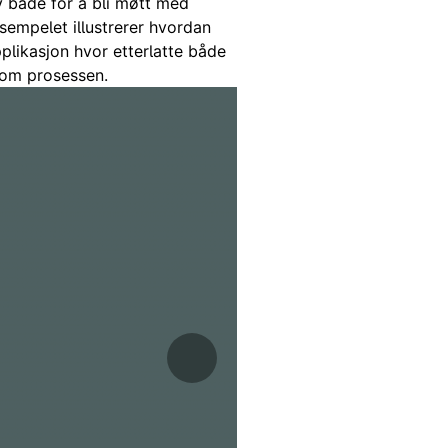
v både for å bli møtt med
ksempelet illustrerer hvordan
plikasjon hvor etterlatte både
nnom prosessen.
Neste