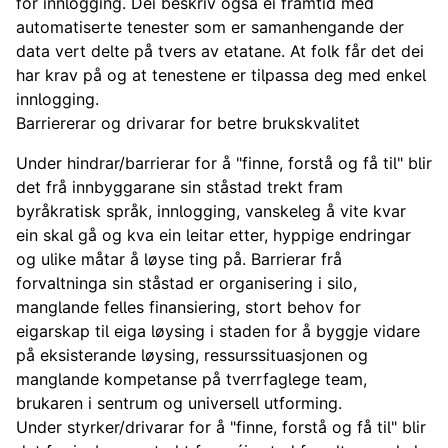
for innlogging. Dei beskriv også ei framtid med
automatiserte tenester som er samanhengande der
data vert delte på tvers av etatane. At folk får det dei
har krav på og at tenestene er tilpassa deg med enkel
innlogging.
Barriererar og drivarar for betre brukskvalitet
Under hindrar/barrierar for å "finne, forstå og få til" blir
det frå innbyggarane sin ståstad trekt fram
byråkratisk språk, innlogging, vanskeleg å vite kvar
ein skal gå og kva ein leitar etter, hyppige endringar
og ulike måtar å løyse ting på. Barrierar frå
forvaltninga sin ståstad er organisering i silo,
manglande felles finansiering, stort behov for
eigarskap til eiga løysing i staden for å byggje vidare
på eksisterande løysing, ressurssituasjonen og
manglande kompetanse på tverrfaglege team,
brukaren i sentrum og universell utforming.
Under styrker/drivarar for å "finne, forstå og få til" blir