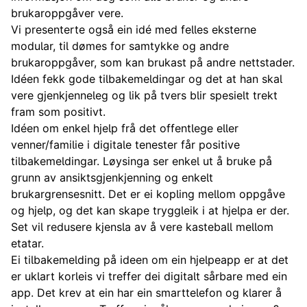
brukaroppgåver vere.
Vi presenterte også ein idé med felles eksterne
modular, til dømes for samtykke og andre
brukaroppgåver, som kan brukast på andre nettstader.
Idéen fekk gode tilbakemeldingar og det at han skal
vere gjenkjenneleg og lik på tvers blir spesielt trekt
fram som positivt.
Idéen om enkel hjelp frå det offentlege eller
venner/familie i digitale tenester får positive
tilbakemeldingar. Løysinga ser enkel ut å bruke på
grunn av ansiktsgjenkjenning og enkelt
brukargrensesnitt. Det er ei kopling mellom oppgåve
og hjelp, og det kan skape tryggleik i at hjelpa er der.
S
et vil redusere kjensla av å vere kasteball mellom
etatar.
Ei tilbakemelding på ideen om ein hjelpeapp er at det
er uklart korleis vi treffer dei digitalt sårbare med ein
app.
Det krev at ein har ein smarttelefon og klarer å