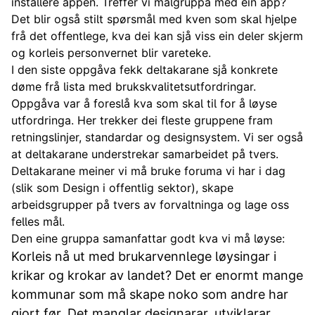
installere appen. Treffer vi målgruppa med ein app?
Det blir også stilt spørsmål med kven som skal hjelpe
frå det offentlege, kva dei kan sjå viss ein deler skjerm
og korleis personvernet blir vareteke.
I den siste oppgåva fekk deltakarane sjå konkrete
døme frå lista med brukskvalitetsutfordringar.
Oppgåva var å foreslå kva som skal til for å løyse
utfordringa. Her trekker dei fleste gruppene fram
retningslinjer, standardar og designsystem. Vi ser også
at deltakarane understrekar samarbeidet på tvers.
Deltakarane meiner vi må bruke foruma vi har i dag
(slik som Design i offentlig sektor), skape
arbeidsgrupper på tvers av forvaltninga og lage oss
felles mål.
Den eine gruppa samanfattar godt kva vi må løyse:
Korleis nå ut med brukarvennlege løysingar i
krikar og krokar av landet? Det er enormt mange
kommunar som må skape noko som andre har
gjort før. Det manglar designarar, utviklarar,