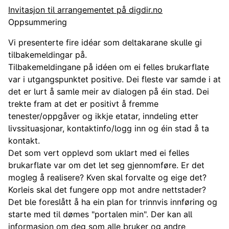
Invitasjon til arrangementet på digdir.no
Oppsummering
Vi presenterte fire idéar som deltakarane skulle gi
tilbakemeldingar på.
Tilbakemeldingane på idéen om ei felles brukarflate
var i utgangspunktet positive. Dei fleste var samde i at
det er lurt å samle meir av dialogen på éin stad. Dei
trekte fram at det er positivt å fremme
tenester/oppgåver og ikkje etatar, inndeling etter
livssituasjonar, kontaktinfo/logg inn og éin stad å ta
kontakt.
Det som vert opplevd som uklart med ei felles
brukarflate var om det let seg gjennomføre. Er det
mogleg å realisere? Kven skal forvalte og eige det?
Korleis skal det fungere opp mot andre nettstader?
Det ble foreslått å ha ein plan for trinnvis innføring og
starte med til dømes "portalen min". Der kan all
informasjon om deg som alle bruker og andre