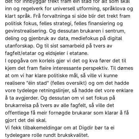
det for innbyggar trekt fram éin stad for alt som skal
inn og regelverk for universell utforming, språklova og
klart språk. Frå forvaltninga si side blir det trekt fram
politisk fokus, felles strategi, felles finansiering og
gevinstrealisering. Og dessutan brukaren i sentrum,
deling og gjenbruk av data, mediefokus på digital
utanforskap. Og til sist samarbeid på tvers av
fagfelt/etatar og eldsjeler i etatane.
I oppgåva om korleis gjer vi det og kva fører det til
kjem det fram fleire interessante perspektiv. Til dømes
at om vi har klare politiske mål, så ville vi kunne
realisere "éin stad" (felles oversikt) og om det hadde
vore tydelege retningslinjer, så hadde det vore enklare
å ta avgjerder. Og dessutan om vi set fokus på
brukarreisa på tvers av alle fagfelt, så ville det
offentlege få meir fornøgde brukarar som klarar å få
gjort det dei skal.
Vi fekk tilbakemeldingar om at Digdir bør ta ei
tydelegare rolle rundt brukskvalitet.