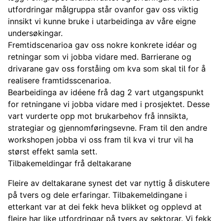
utfordringar målgruppa står ovanfor gav oss viktig
innsikt vi kunne bruke i utarbeidinga av våre eigne
undersøkingar.
Fremtidscenarioa gav oss nokre konkrete idéar og
retningar som vi jobba vidare med. Barrierane og
drivarane gav oss forståing om kva som skal til for å
realisere framtidsscenarioa.
Bearbeidinga av idéene frå dag 2 vart utgangspunkt
for retningane vi jobba vidare med i prosjektet. Desse
vart vurderte opp mot brukarbehov frå innsikta,
strategiar og gjennomføringsevne. Fram til den andre
workshopen jobba vi oss fram til kva vi trur vil ha
størst effekt samla sett.
Tilbakemeldingar frå deltakarane
Fleire av deltakarane synest det var nyttig å diskutere
på tvers og dele erfaringar. Tilbakemeldingane i
etterkant var at dei fekk heva blikket og opplevd at
fleire har like utfordringar på tvers av sektorar. Vi fekk