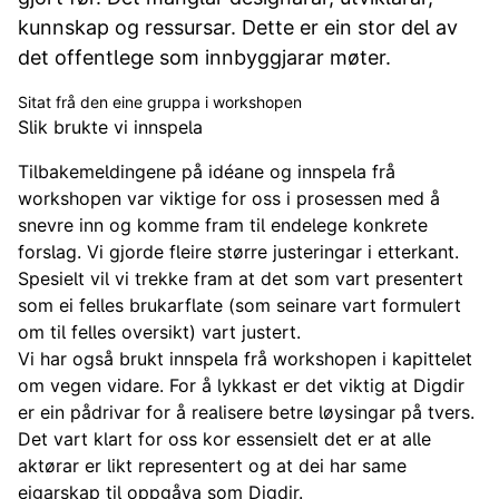
kunnskap og ressursar. Dette er ein stor del av
det offentlege som innbyggjarar møter.
Sitat frå den eine gruppa i workshopen
Slik brukte vi innspela
Tilbakemeldingene på idéane og innspela frå
workshopen var viktige for oss i prosessen med å
snevre inn og komme fram til endelege konkrete
forslag. Vi gjorde fleire større justeringar i etterkant.
Spesielt vil vi trekke fram at det som vart presentert
som ei felles brukarflate (som seinare vart formulert
om til felles oversikt) vart justert.
Vi har også brukt innspela frå workshopen i kapittelet
om vegen vidare. For å lykkast er det viktig at Digdir
er ein pådrivar for å realisere betre løysingar på tvers.
Det vart klart for oss kor essensielt det er at alle
aktørar er likt representert og at dei har same
eigarskap til oppgåva som Digdir.