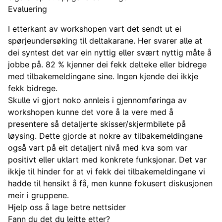
Evaluering
I etterkant av workshopen vart det sendt ut ei
spørjeundersøking til deltakarane. Her svarer alle at
dei syntest det var ein nyttig eller svært nyttig måte å
jobbe på. 82 % kjenner dei fekk delteke eller bidrege
med tilbakemeldingane sine. Ingen kjende dei ikkje
fekk bidrege.
Skulle vi gjort noko annleis i gjennomføringa av
workshopen kunne det vore å la vere med å
presentere så detaljerte skisser/skjermbilete på
løysing. Dette gjorde at nokre av tilbakemeldingane
også vart på eit detaljert nivå med kva som var
positivt eller uklart med konkrete funksjonar. Det var
ikkje til hinder for at vi fekk dei tilbakemeldingane vi
hadde til hensikt å få, men kunne fokusert diskusjonen
meir i gruppene.
Hjelp oss å lage betre nettsider
Fann du det du leitte etter?