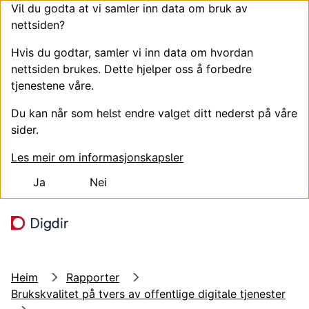
Vil du godta at vi samler inn data om bruk av
nettsiden?
Hvis du godtar, samler vi inn data om hvordan
nettsiden brukes. Dette hjelper oss å forbedre
tjenestene våre.
Du kan når som helst endre valget ditt nederst på våre
sider.
Les meir om informasjonskapsler
Ja
Nei
Hopp til hovudinnhald
Søk
Meny
Heim
Rapporter
Brukskvalitet på tvers av offentlige digitale tjenester