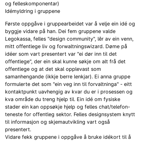
og felleskomponentar)
Idémyldring i gruppene
Første oppgåve i gruppearbeidet var å velje ein idé og
byggje vidare på han. Dei fem gruppene valde
Legokassa, felles "design community", lêr av ein venn,
mitt offentlege liv og forwaltningswizard. Døme på
idéer som vart presentert var "ei dør inn til det
offentlege", der ein skal kunne søkje om alt frå det
offentlege og at det skal opplevast som
samanhengande (ikkje berre lenkjar). Ei anna gruppe
formulerte det som "ein veg inn til forvaltninga" - eitt
kontaktpunkt uavhengig av kvar du er i prosessen og
kva område du treng hjelp til. Ein idé om fysiske
stader ein kan oppsøkje hjelp og felles chat/telefon-
teneste for offentleg sektor. Felles designsystem knytt
til informasjon og skjemautvikling vart også
presentert.
Vidare fekk gruppene i oppgåve å bruke idékort til å