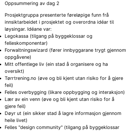
Oppsummering av dag 2
Prosjektgruppa presenterte føreløpige funn frå
innsiktarbeidet i prosjektet og overordna idéar til
løysingar. Idéane var:
Legokassa (tilgang på byggeklossar og
felleskomponentar)
Forwaltningswizard (fører innbyggarane trygt gjennom
oppgåvene)
Mitt offentlege liv (ein stad å organisere og ha
oversikt)
Tørrtrening.no (øve og bli kjent utan risiko for å gjere
feil)
Felles overbygging (likare oppbygging og interaksjon)
Lær av ein venn (øve og bli kjent utan risiko for å
gjere feil)
Døyr ut (ein sikker stad å lagre informasjon gjennom
heile livet)
Felles "design community" (tilgang på byggeklossar