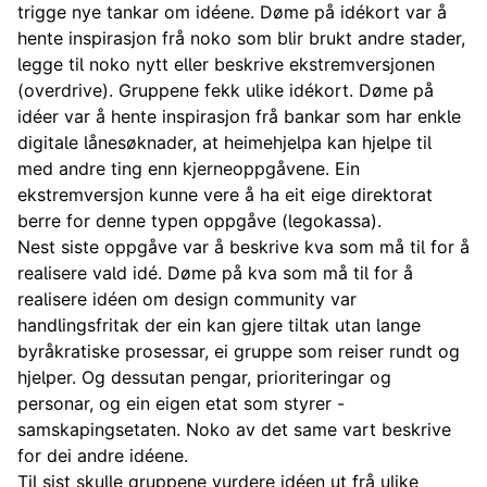
trigge nye tankar om idéene. Døme på idékort var å
hente inspirasjon frå noko som blir brukt andre stader,
legge til noko nytt eller beskrive ekstremversjonen
(overdrive). Gruppene fekk ulike idékort. Døme på
idéer var å hente inspirasjon frå bankar som har enkle
digitale lånesøknader, at heimehjelpa kan hjelpe til
med andre ting enn kjerneoppgåvene. Ein
ekstremversjon kunne vere å ha eit eige direktorat
berre for denne typen oppgåve (legokassa).
Nest siste oppgåve var å beskrive kva som må til for å
realisere vald idé. Døme på kva som må til for å
realisere idéen om design community var
handlingsfritak der ein kan gjere tiltak utan lange
byråkratiske prosessar, ei gruppe som reiser rundt og
hjelper. Og dessutan pengar, prioriteringar og
personar, og ein eigen etat som styrer -
samskapingsetaten. Noko av det same vart beskrive
for dei andre idéene.
Til sist skulle gruppene vurdere idéen ut frå ulike