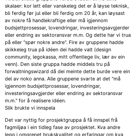
skalaer: kor lett eller vanskeleg det er å løyse teknisk,
bli ferdig før jul eller bli ferdig om 20 år, kan løysast
av nokre få handlekraftige eller må igjennom
budsjettprosessar, lovendringar, investeringsavgjerder
eller endring av sektoransvar m.m. Og dette har vi trua
på eller "spør nokre andre". Fire av gruppene hadde
skikkeleg trua på idéen dei hadde valt (design
community, legokassa, mitt offentlege liv, lær av ein
venn). Den siste gruppa hadde middels tru på
forwaltningswizard då dei meinte dette burde vere ein
del av noko anna. Alle gruppene svarte at det "må
igjennom budsjettprosessar, lovendringar,
investeringsavgjerder eller endring av sektoransvar
m.m." for å realisere idéen.
Slik brukte vi innspela
Det var nyttig for prosjektgruppa å få innspel frå
fagmiljøa i ein tidleg fase av prosjektet. Kva andre
legg i omgrepet brukskvalitet og erfaringar om kva