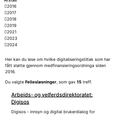
Årstall
2016
2017
2018
2019
2021
2023
2024
Her kan du lese om hvilke digitaliseringstiltak som har
fått støtte gjennom medfinansieringsordninga siden
2016.
Du valgte
Fellesløsninger
, som gav
15
treff.
Arbeids- og velferdsdirektoratet:
Digisos
Digisos - innsyn og digital brukerdialog for