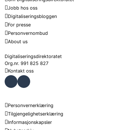
Jobb hos oss
Digitaliseringsbloggen
For presse
Personvernombud
About us
Kontakt
Digitaliseringsdirektoratet
Org.nr. 991 825 827
Kontakt oss
Faceb
Linke
ook
dIn
Om nettstedet
Personvernerklæring
Tilgjengelighetserklæring
Informasjonskapsler