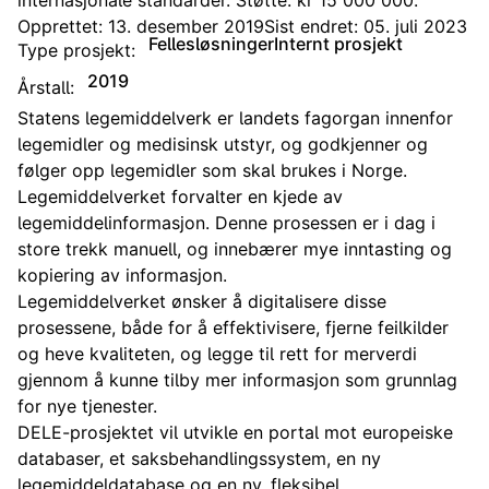
internasjonale standarder. Støtte: kr 15 000 000.
Opprettet: 13. desember 2019
Sist endret: 05. juli 2023
Fellesløsninger
Internt prosjekt
Type prosjekt:
2019
Årstall:
Statens legemiddelverk er landets fagorgan innenfor
legemidler og medisinsk utstyr, og godkjenner og
følger opp legemidler som skal brukes i Norge.
Legemiddelverket forvalter en kjede av
legemiddelinformasjon. Denne prosessen er i dag i
store trekk manuell, og innebærer mye inntasting og
kopiering av informasjon.
Legemiddelverket ønsker å digitalisere disse
prosessene, både for å effektivisere, fjerne feilkilder
og heve kvaliteten, og legge til rett for merverdi
gjennom å kunne tilby mer informasjon som grunnlag
for nye tjenester.
DELE-prosjektet vil utvikle en portal mot europeiske
databaser, et saksbehandlingssystem, en ny
legemiddeldatabase og en ny, fleksibel