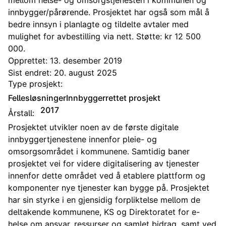
mellom helse- og omsorgstjenesten i kommunen og
innbygger/pårørende. Prosjektet har også som mål å
bedre innsyn i planlagte og tildelte avtaler med
mulighet for avbestilling via nett. Støtte: kr 12 500
000.
Opprettet: 13. desember 2019
Sist endret: 20. august 2025
Type prosjekt:
Fellesløsninger
Innbyggerrettet prosjekt
2017
Årstall:
Prosjektet utvikler noen av de første digitale
innbyggertjenestene innenfor pleie- og
omsorgsområdet i kommunene. Samtidig baner
prosjektet vei for videre digitalisering av tjenester
innenfor dette området ved å etablere plattform og
komponenter nye tjenester kan bygge på. Prosjektet
har sin styrke i en gjensidig forpliktelse mellom de
deltakende kommunene, KS og Direktoratet for e-
helse om ansvar, ressurser og samlet bidrag, samt ved