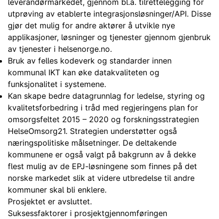
leverandørmarkedet, gjennom bl.a. tilrettelegging for
utprøving av etablerte integrasjonsløsninger/API. Disse
gjør det mulig for andre aktører å utvikle nye
applikasjoner, løsninger og tjenester gjennom gjenbruk
av tjenester i helsenorge.no.
Bruk av felles kodeverk og standarder innen
kommunal IKT kan øke datakvaliteten og
funksjonalitet i systemene.
Kan skape bedre datagrunnlag for ledelse, styring og
kvalitetsforbedring i tråd med regjeringens plan for
omsorgsfeltet 2015 – 2020 og forskningsstrategien
HelseOmsorg21. Strategien understøtter også
næringspolitiske målsetninger. De deltakende
kommunene er også valgt på bakgrunn av å dekke
flest mulig av de EPJ-løsningene som finnes på det
norske markedet slik at videre utbredelse til andre
kommuner skal bli enklere.
Prosjektet er avsluttet.
Suksessfaktorer i prosjektgjennomføringen