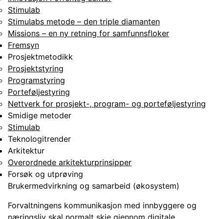
Stimulab
Stimulabs metode – den triple diamanten
Missions – en ny retning for samfunnsfloker
Fremsyn
Prosjektmetodikk
Prosjektstyring
Programstyring
Porteføljestyring
Nettverk for prosjekt-, program- og porteføljestyring
Smidige metoder
Stimulab
Teknologitrender
Arkitektur
Overordnede arkitekturprinsipper
Forsøk og utprøving
Brukermedvirkning og samarbeid (økosystem)
Forvaltningens kommunikasjon med innbyggere og
næringsliv skal normalt skje gjennom digitale,