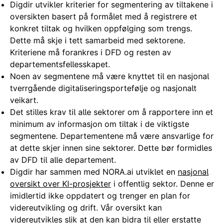
Digdir utvikler kriterier for segmentering av tiltakene i
oversikten basert på formålet med å registrere et
konkret tiltak og hvilken oppfølging som trengs.
Dette må skje i tett samarbeid med sektorene.
Kriteriene må forankres i DFD og resten av
departementsfellesskapet.
Noen av segmentene må være knyttet til en nasjonal
tverrgående digitaliseringsportefølje og nasjonalt
veikart.
Det stilles krav til alle sektorer om å rapportere inn et
minimum av informasjon om tiltak i de viktigste
segmentene. Departementene må være ansvarlige for
at dette skjer innen sine sektorer. Dette bør formidles
av DFD til alle departement.
Digdir har sammen med NORA.ai utviklet en
nasjonal
oversikt over KI-prosjekter
i offentlig sektor. Denne er
imidlertid ikke oppdatert og trenger en plan for
videreutvikling og drift. Vår oversikt kan
videreutvikles slik at den kan bidra til eller erstatte