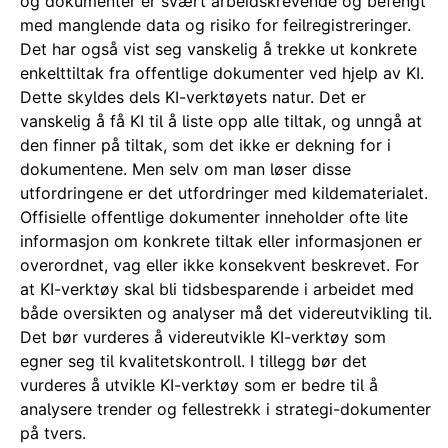
og dokumenter er svært arbeidskrevende og befengt
med manglende data og risiko for feilregistreringer.
Det har også vist seg vanskelig å trekke ut konkrete
enkelttiltak fra offentlige dokumenter ved hjelp av KI.
Dette skyldes dels KI-verktøyets natur. Det er
vanskelig å få KI til å liste opp alle tiltak, og unngå at
den finner på tiltak, som det ikke er dekning for i
dokumentene. Men selv om man løser disse
utfordringene er det utfordringer med kildematerialet.
Offisielle offentlige dokumenter inneholder ofte lite
informasjon om konkrete tiltak eller informasjonen er
overordnet, vag eller ikke konsekvent beskrevet. For
at KI-verktøy skal bli tidsbesparende i arbeidet med
både oversikten og analyser må det videreutvikling til.
Det bør vurderes å videreutvikle KI-verktøy som
egner seg til kvalitetskontroll. I tillegg bør det
vurderes å utvikle KI-verktøy som er bedre til å
analysere trender og fellestrekk i strategi-dokumenter
på tvers.