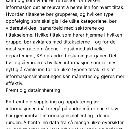
samtidig som vi får en rettesnor for hvilken
informasjon det er relevant å hente inn for hvert tiltak.
Hvordan tiltakene bør grupperes, og hvilken type
oppfølging som skal gis i de ulike kategoriene, bør
videreutvikles i samarbeid med sektorene og
tiltakseierne. Hvilke tiltak som hører hjemme i hvilken
gruppe, bør avklares med tiltakseierne – og for de
mest sentrale områdene – også med aktuelle
departement, KS og andre beslutningsorganer. Det
bør også vurderes hvilken informasjon som er mest
nyttig å samle inn for de ulike typene tiltak, slik at
informasjonsinnhentingen kan målrettes og gjøres mer
effektiv.
Fremtidig datainnhenting
En fremtidig supplering og oppdatering av
informasjonen må foregå på andre måter enn slik vi
har gjennomført informasjonsinnhenting i denne
runden.
Å hente inn data fra så mange ulike oversikter