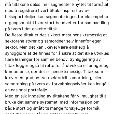
må tiltakene deles inn i segmenter knyttet til formålet
med å registrere hvert tiltak. Inspirert av e-
helseporteføljen kan segmenteringen for eksempel ta
utgangspunkt i hvor stort behovet er for samhandling
på tvers i det enkelte tiltak.
De fleste tiltak er det sikkert mest hensiktsmessig at
sektorene styrer og samordner selv innenfor egen
sektor. Men det kan likevel være ønskelig å
synliggjøre at de finnes for å sikre at det ikke utvikles
flere løsninger for samme behov. Synliggjøring av
tiltak legger også til rette for å utveksle erfaringer og
kompetanse, der det er hensiktsmessig. Tiltak som
krever en grad av tverrsektoriell samordning, eller
samordning på tvers av forvaltningsnivåer kan inngå i
en nasjonal portefølje.
Med en slik inndeling av tiltakene får vi mulighet til å
bruke det samme systemet, med informasjon om
både stort og smått til mange forskjellige formål,