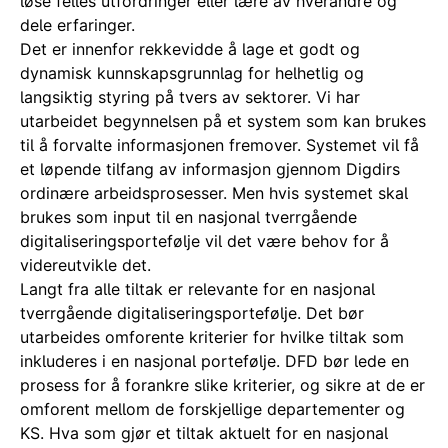
løse felles utfordringer eller lære av hverandre og
dele erfaringer.
Det er innenfor rekkevidde å lage et godt og
dynamisk kunnskapsgrunnlag for helhetlig og
langsiktig styring på tvers av sektorer. Vi har
utarbeidet begynnelsen på et system som kan brukes
til å forvalte informasjonen fremover. Systemet vil få
et løpende tilfang av informasjon gjennom Digdirs
ordinære arbeidsprosesser. Men hvis systemet skal
brukes som input til en nasjonal tverrgående
digitaliseringsportefølje vil det være behov for å
videreutvikle det.
Langt fra alle tiltak er relevante for en nasjonal
tverrgående digitaliseringsportefølje. Det bør
utarbeides omforente kriterier for hvilke tiltak som
inkluderes i en nasjonal portefølje. DFD bør lede en
prosess for å forankre slike kriterier, og sikre at de er
omforent mellom de forskjellige departementer og
KS. Hva som gjør et tiltak aktuelt for en nasjonal