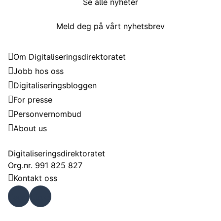
Se alle nyheter
Meld deg på vårt nyhetsbrev
Digitaliseringsdirektoratet
Om Digitaliseringsdirektoratet
Jobb hos oss
Digitaliseringsbloggen
For presse
Personvernombud
About us
Kontakt
Digitaliseringsdirektoratet
Org.nr. 991 825 827
Kontakt oss
Faceb
Linke
ook
dIn