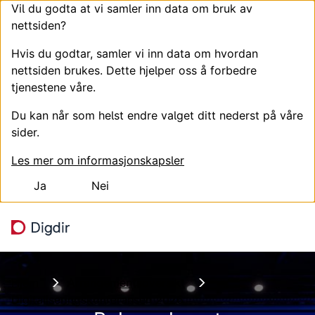
Vil du godta at vi samler inn data om bruk av
nettsiden?
Hvis du godtar, samler vi inn data om hvordan
nettsiden brukes. Dette hjelper oss å forbedre
tjenestene våre.
Du kan når som helst endre valget ditt nederst på våre
sider.
Les mer om informasjonskapsler
Ja
Nei
Hopp til hovedinnhold
Søk
Meny
Hjem
Arrangementsoversikt
Digitaliseringskonferansen 2026