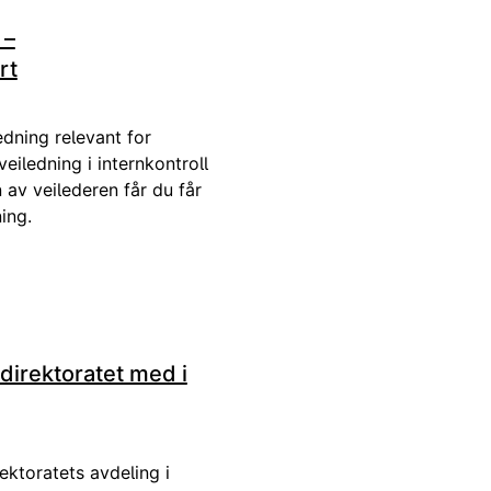
 –
rt
edning relevant for
veiledning i internkontroll
 av veilederen får du får
ing.
direktoratet med i
ektoratets avdeling i