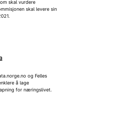
som skal vurdere
ommisjonen skal levere sin
2021.
a
ata.norge.no og Felles
enklere å lage
kapning for næringslivet.