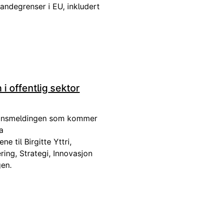
landegrenser i EU, inkludert
i offentlig sektor
sjonsmeldingen som kommer
a
e til Birgitte Yttri,
ing, Strategi, Innovasjon
gen.