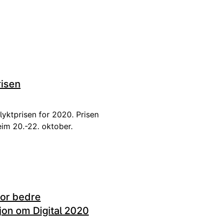
risen
rlyktprisen for 2020. Prisen
eim 20.-22. oktober.
for bedre
jon om Digital 2020