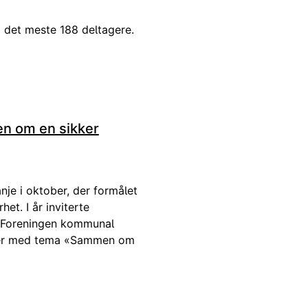
det meste 188 deltagere.
n om en sikker
je i oktober, der formålet
et. I år inviterte
d Foreningen kommunal
narer med tema «Sammen om