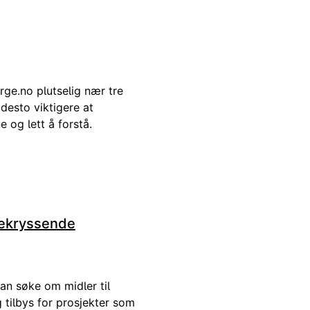
rge.no plutselig nær tre
desto viktigere at
 og lett å forstå.
nsekryssende
an søke om midler til
g tilbys for prosjekter som