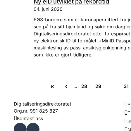
Ny eID utviklet på rekordtid
04. juni 2020
EØS-borgere som er koronapermittert fra j
seg på fra sitt hjemland og søke om dagpen
Digitaliseringsdirektoratet etter forespørsel
ny elektronisk ID til formålet. «MinID Passp
maskinlesing av pass, ansiktsgjenkjenning 
som ikke er gjort tidligere.
«
‹
…
28
29
30
31
First page
Previous page
Nettside
Nettside
Noveran
Ne
Kontakt
Om
Digitaliseringsdirektoratet
P
Org.nr. 991 825 827
T
Kontakt oss
I
Faceb
Linke
N