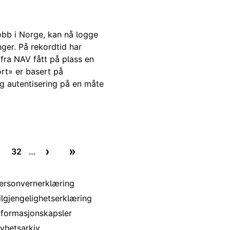
obb i Norge, kan nå logge
ger. På rekordtid har
 fra NAV fått på plass en
ort» er basert på
og autentisering på en måte
›
»
32
…
Next page
Last page
de side
ttside
Nettside
 nettstedet
ersonvernerklæring
ilgjengelighetserklæring
nformasjonskapsler
yhetsarkiv