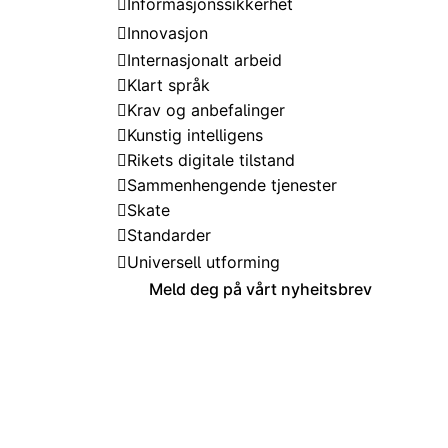
Informasjonssikkerhet
Innovasjon
Internasjonalt arbeid
Klart språk
Krav og anbefalinger
Kunstig intelligens
Rikets digitale tilstand
Sammenhengende tjenester
Skate
Standarder
Universell utforming
Meld deg på vårt nyheitsbrev