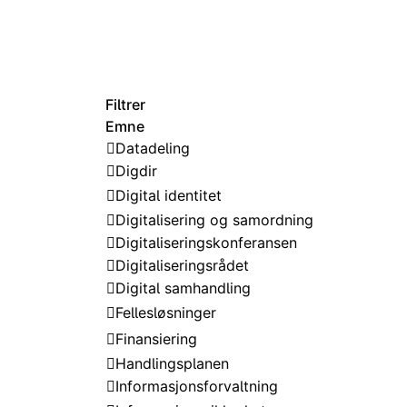
Filtrer
Emne
Datadeling
Digdir
Digital identitet
Digitalisering og samordning
Digitaliseringskonferansen
Digitaliseringsrådet
Digital samhandling
Fellesløsninger
Finansiering
Handlingsplanen
Informasjonsforvaltning