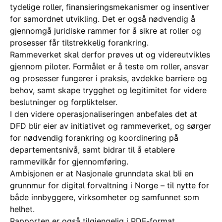
tydelige roller, finansieringsmekanismer og insentiver
for samordnet utvikling. Det er også nødvendig å
gjennomgå juridiske rammer for å sikre at roller og
prosesser får tilstrekkelig forankring.
Rammeverket skal derfor prøves ut og videreutvikles
gjennom piloter. Formålet er å teste om roller, ansvar
og prosesser fungerer i praksis, avdekke barriere og
behov, samt skape trygghet og legitimitet for videre
beslutninger og forpliktelser.
I den videre operasjonaliseringen anbefales det at
DFD blir eier av initiativet og rammeverket, og sørger
for nødvendig forankring og koordinering på
departementsnivå, samt bidrar til å etablere
rammevilkår for gjennomføring.
Ambisjonen er at Nasjonale grunndata skal bli en
grunnmur for digital forvaltning i Norge – til nytte for
både innbyggere, virksomheter og samfunnet som
helhet.
Rapporten er også tilgjengelig i PDF-format.