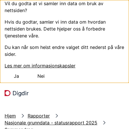
Vil du godta at vi samler inn data om bruk av
nettsiden?
Hvis du godtar, samler vi inn data om hvordan
nettsiden brukes. Dette hjelper oss å forbedre
tjenestene våre.
Du kan når som helst endre valget ditt nederst på våre
sider.
Les mer om informasjonskapsler
Ja
Nei
Hopp til hovedinnhold
Søk
Meny
Hjem
Rapporter
Nasjonale grunndata - statusrapport 2025