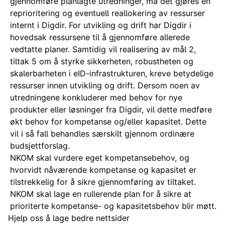
gjennomføre planlagte utredninger, må det gjøres en
reprioritering og eventuell reallokering av ressurser
internt i Digdir. For utvikling og drift har Digdir i
hovedsak ressursene til å gjennomføre allerede
vedtatte planer. Samtidig vil realisering av mål 2,
tiltak 5 om å styrke sikkerheten, robustheten og
skalerbarheten i eID-infrastrukturen, kreve betydelige
ressurser innen utvikling og drift. Dersom noen av
utredningene konkluderer med behov for nye
produkter eller løsninger fra Digdir, vil dette medføre
økt behov for kompetanse og/eller kapasitet. Dette
vil i så fall behandles særskilt gjennom ordinære
budsjettforslag.
NKOM skal vurdere eget kompetansebehov, og
hvorvidt nåværende kompetanse og kapasitet er
tilstrekkelig for å sikre gjennomføring av tiltaket.
NKOM skal lage en rullerende plan for å sikre at
prioriterte kompetanse- og kapasitetsbehov blir møtt.
Hjelp oss å lage bedre nettsider