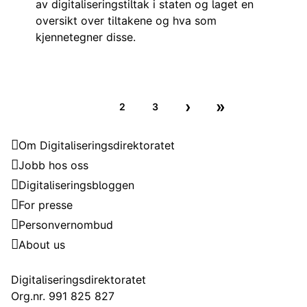
av digitaliseringstiltak i staten og laget en
oversikt over tiltakene og hva som
kjennetegner disse.
›
»
1
2
3
Next page
Last page
Noverande side
Nettside
Nettside
Digitaliseringsdirektoratet
Om Digitaliseringsdirektoratet
Jobb hos oss
Digitaliseringsbloggen
For presse
Personvernombud
About us
Kontakt
Digitaliseringsdirektoratet
Org.nr. 991 825 827