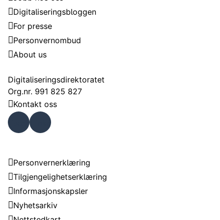
Digitaliseringsbloggen
For presse
Personvernombud
About us
Kontakt
Digitaliseringsdirektoratet
Org.nr. 991 825 827
Kontakt oss
Faceb
Linke
ook
dIn
Om nettstedet
Personvernerklæring
Tilgjengelighetserklæring
Informasjonskapsler
Nyhetsarkiv
Nettstedkart