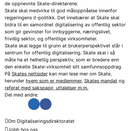
de oppnevnte Skate-direktørene.
Skate skal medvirke til god måloppnåelse innenfor
regjeringens it-politikk. Det innebærer at Skate skal
bidra til en samordnet digitalisering av offentlig sektor
som gir gevinster for innbyggerne, næringslivet,
frivillig sektor, og offentlige virksomheter.
Skate skal legge til grunn at brukerperspektivet står i
sentrum for offentlig digitalisering. Skate skal i så
måte ha et helhetlig perspektiv, som er bredere enn
den enkelte Skate-virksomhet sitt samfunnsoppdrag.
På
Skates nettsider
kan man lese mer om Skate,
herunder
hvem som er medlemmer
,
Skates mandat
og
referat med sakspapir, uttalelser m.m.
Del med andre:
Send som e-post
Del på Twitter
Del på Linkedin
Del på Facebook
Digitaliseringsdirektoratet
Om Digitaliseringsdirektoratet
Jobb hos oss