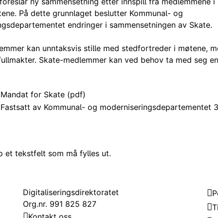
foreslår ny sammensetning etter innspill fra medlemmene i
ene. På dette grunnlaget beslutter Kommunal- og
ngsdepartementet endringer i sammensetningen av Skate.
emmer kan unntaksvis stille med stedfortreder i møtene, 
fullmakter. Skate-medlemmer kan ved behov ta med seg en b
Mandat for Skate (pdf)
Fastsatt av Kommunal- og moderniseringsdepartementet 3
et tekstfelt som må fylles ut.
Kontakt
Om
Digitaliseringsdirektoratet
P
Org.nr. 991 825 827
T
Kontakt oss