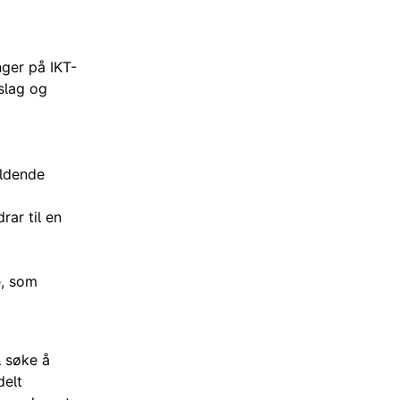
nger på IKT-
slag og
eldende
rar til en
e, som
l søke å
delt