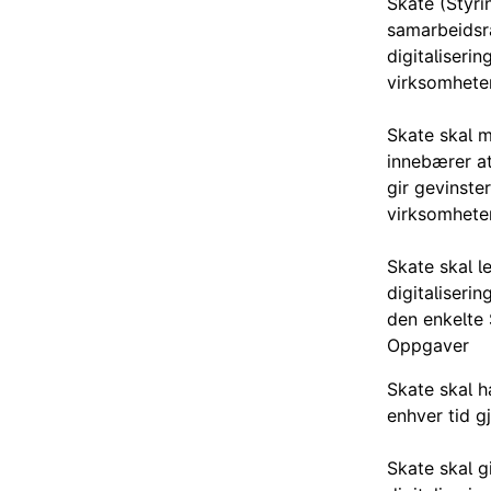
Skate (Styri
samarbeidsrå
digitaliseri
virksomheter
Skate skal m
innebærer at
gir gevinster
virksomheter
Skate skal l
digitaliseri
den enkelte
Oppgaver
Skate skal h
enhver tid gj
Skate skal g