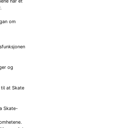
mene har et
.
rgan om
tsfunksjonen
ager og
til at Skate
a Skate-
somhetene.