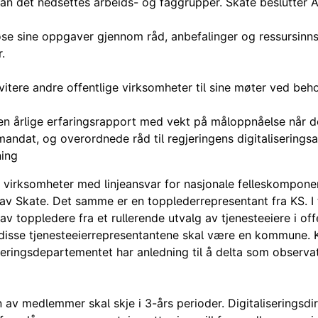
an det nedsettes arbeids- og faggrupper. Skate beslutter 
øse sine oppgaver gjennom råd, anbefalinger og ressursinns
.
vitere andre offentlige virksomheter til sine møter ved beho
en årlige erfaringsrapport med vekt på måloppnåelse når d
 mandat, og overordnede råd til regjeringens digitaliseringsa
ing
 virksomheter med linjeansvar for nasjonale felleskomponen
 Skate. Det samme er en topplederrepresentant fra KS. I t
av toppledere fra et rullerende utvalg av tjenesteeiere i offe
 disse tjenesteeierrepresentantene skal være en kommune.
ringsdepartementet har anledning til å delta som observat
n av medlemmer skal skje i 3-års perioder. Digitaliseringsdi