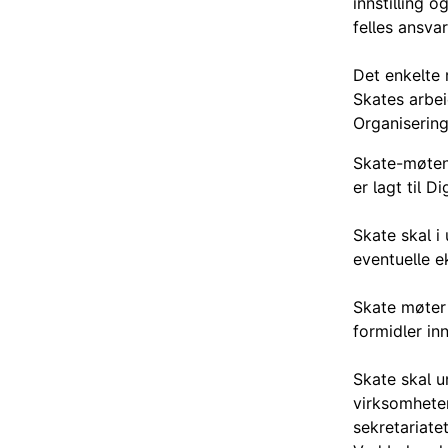
innstilling 
felles ansvar
Det enkelte 
Skates arbei
Organiserin
Skate-møtene
er lagt til D
Skate skal i
eventuelle e
Skate møter 
formidler inn
Skate skal u
virksomheten
sekretariate