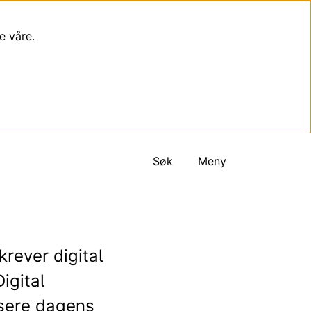
e våre.
Søk
Meny
rever digital
igital
isere dagens