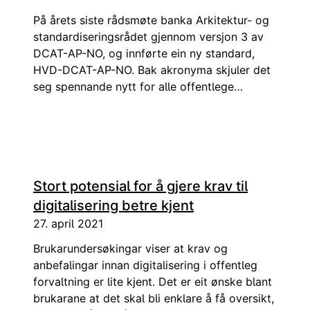
På årets siste rådsmøte banka Arkitektur- og
standardiseringsrådet gjennom versjon 3 av
DCAT-AP-NO, og innførte ein ny standard,
HVD-DCAT-AP-NO. Bak akronyma skjuler det
seg spennande nytt for alle offentlege
verksemder og offentleg eigde selskap som
har ambisjonar om å skaffe seg oversikt over
eigne data, og dele den med andre.
Stort potensial for å gjere krav til
digitalisering betre kjent
27. april 2021
Brukarundersøkingar viser at krav og
anbefalingar innan digitalisering i offentleg
forvaltning er lite kjent. Det er eit ønske blant
brukarane at det skal bli enklare å få oversikt,