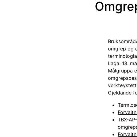
Omgrep
Bruksområdet
omgrep og o
terminologia
Laga: 13. m
Målgruppa e
omgrepsbeskr
verktøystøtt
Gjeldande f
Termlos
Forvalt
TBX-AP-N
omgreps
Forvalt