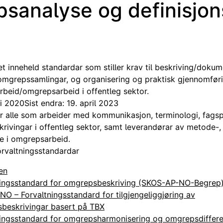
sanalyse og definisjon
 inneheld standardar som stiller krav til beskriving/doku
mgrepssamlingar, og organisering og praktisk gjennomfør
rbeid/omgrepsarbeid i offentleg sektor.
ai 2020
Sist endra: 19. april 2023
r alle som arbeider med kommunikasjon, terminologi, fags
ivingar i offentleg sektor, samt leverandørar av metode-,
e i omgrepsarbeid.
orvaltningsstandardar
en
ningsstandard for omgrepsbeskriving (SKOS-AP-NO-Begrep
O – Forvaltningsstandard for tilgjengeliggjøring av
beskrivingar basert på TBX
ningsstandard for omgrepsharmonisering og omgrepsdiffere