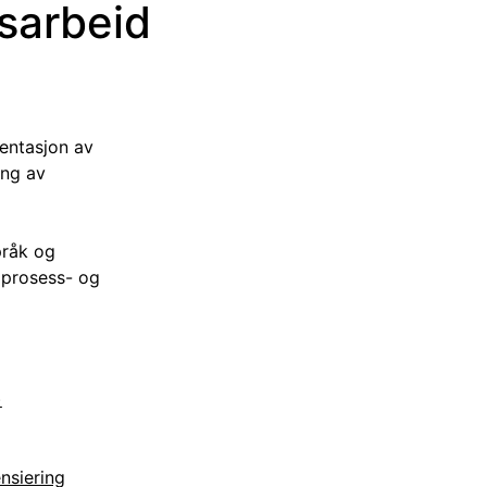
sarbeid
mentasjon av
ing av
pråk og
 prosess- og
)
nsiering