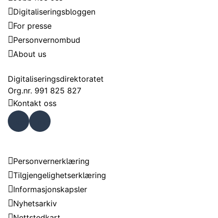
Digitaliseringsbloggen
For presse
Personvernombud
About us
Kontakt
Digitaliseringsdirektoratet
Org.nr. 991 825 827
Kontakt oss
Faceb
Linke
ook
dIn
Om nettstedet
Personvernerklæring
Tilgjengelighetserklæring
Informasjonskapsler
Nyhetsarkiv
Nettstedkart