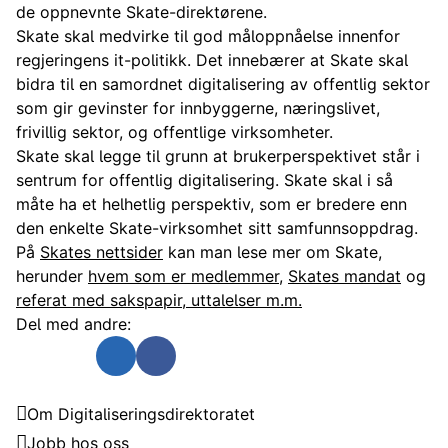
de oppnevnte Skate-direktørene.
Skate skal medvirke til god måloppnåelse innenfor
regjeringens it-politikk. Det innebærer at Skate skal
bidra til en samordnet digitalisering av offentlig sektor
som gir gevinster for innbyggerne, næringslivet,
frivillig sektor, og offentlige virksomheter.
Skate skal legge til grunn at brukerperspektivet står i
sentrum for offentlig digitalisering. Skate skal i så
måte ha et helhetlig perspektiv, som er bredere enn
den enkelte Skate-virksomhet sitt samfunnsoppdrag.
På
Skates nettsider
kan man lese mer om Skate,
herunder
hvem som er medlemmer
,
Skates mandat
og
referat med sakspapir, uttalelser m.m.
Del med andre:
Send som e-post
Del på Twitter
Del på Linkedin
Del på Facebook
Digitaliseringsdirektoratet
Om Digitaliseringsdirektoratet
Jobb hos oss