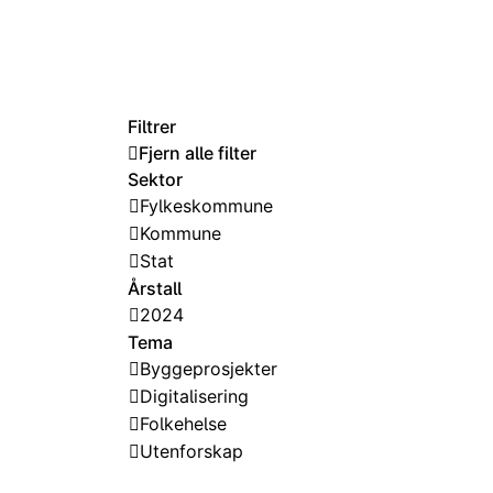
Filtrer
Fjern alle filter
Sektor
Fylkeskommune
Kommune
Stat
Årstall
2024
Tema
Byggeprosjekter
Digitalisering
Folkehelse
Utenforskap