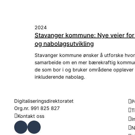
2024
Stavanger kommune: Nye veier for
og nabolagsutvikling
Stavanger kommune ønsker å utforske hvord
samarbeide om en mer bærekraftig kommuna
de som bor i og bruker områdene opplever a
inkluderende nabolag.
Kontakt
Om
Digitaliseringsdirektoratet
P
Org.nr. 991 825 827
T
Kontakt oss
I
Faceb
Linke
N