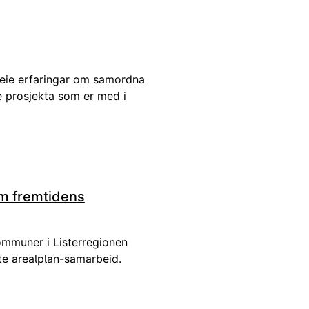
preie erfaringar om samordna
ke prosjekta som er med i
m fremtidens
muner i Listerregionen
ete arealplan-samarbeid.