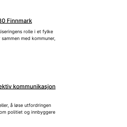
30 Finnmark
seringens rolle i et fylke
er sammen med kommuner,
ffektiv kommunikasjon
ler, å løse utfordringen
om politiet og innbyggere