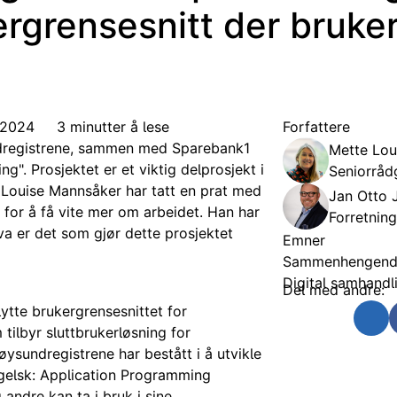
rgrensesnitt der bruke
r 2024
3 minutter å lese
Forfattere
ndregistrene, sammen med Sparebank1
Mette Lou
ng". Prosjektet er et viktig delprosjekt i
Seniorrådg
e Louise Mannsåker har tatt en prat med
Jan Otto 
for å få vite mer om arbeidet. Han har
Forretning
Hva er det som gjør dette prosjektet
Emner
Sammenhengende
Digital samhandl
Del med andre:
lytte brukergrensesnittet for
Send som e-post
Del på Twit
Del 
 tilbyr sluttbrukerløsning for
nøysundregistrene har bestått i å utvikle
ngelsk: Application Programming
andre kan ta i bruk i sine