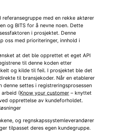
red referansegruppe med en rekke aktører
en og BITS for å nevne noen. Dette
sessfaktoren i prosjektet. Denne
p oss med prioriteringer, innhold i
nsket at det ble opprettet et eget API
egistrene til denne koden etter
lt og kilde til feil. I prosjektet ble det
direkte til bransjekoder.
Når en etablerer
an denne settes i registreringsprosessen
 arbeid (
Know your customer
– knyttet
 ved opprettelse av kundeforholdet.
løsninger
ankene, og regnskapssystemleverandører
nger tilpasset deres egen kundegruppe.