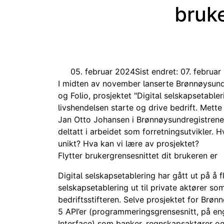
bruke
05. februar 2024
Sist endret: 07. februa
I midten av november lanserte Brønnøysu
og Folio, prosjektet "Digital selskapsetableri
livshendelsen starte og drive bedrift. Mett
Jan Otto Johansen i Brønnøysundregistrene 
deltatt i arbeidet som forretningsutvikler. 
unikt? Hva kan vi lære av prosjektet?
Flytter brukergrensesnittet dit brukeren er
Digital selskapsetablering har gått ut på å f
selskapsetablering ut til private aktører som
bedriftsstifteren. Selve prosjektet for Brøn
5 API’er (programmeringsgrensesnitt, på e
Interface) som banker, regnskapsaktører og 