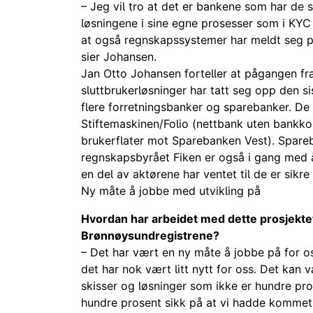
– Jeg vil tro at det er bankene som har de 
løsningene i sine egne prosesser som i KYC 
at også regnskapssystemer har meldt seg på 
sier Johansen.
Jan Otto Johansen forteller at pågangen fra
sluttbrukerløsninger har tatt seg opp den s
flere forretningsbanker og sparebanker. De 
Stiftemaskinen/Folio (nettbank uten bankk
brukerflater mot Sparebanken Vest). Spareba
regnskapsbyrået Fiken er også i gang med å 
en del av aktørene har ventet til de er sikre 
Ny måte å jobbe med utvikling på
Hvordan har arbeidet med dette prosjektet
Brønnøysundregistrene?
– Det har vært en ny måte å jobbe på for o
det har nok vært litt nytt for oss. Det kan
skisser og løsninger som ikke er hundre pros
hundre prosent sikk på at vi hadde kommet i