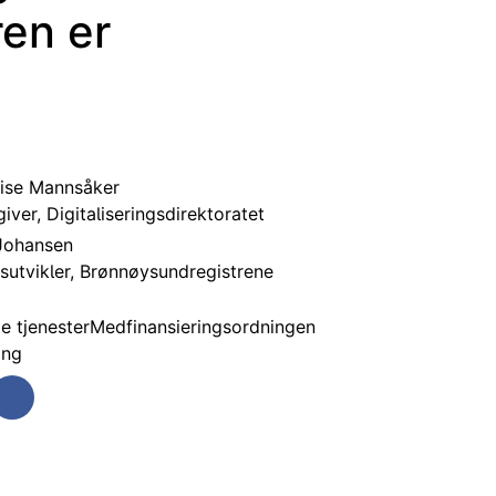
ren er
ise Mannsåker
iver, Digitaliseringsdirektoratet
Johansen
sutvikler, Brønnøysundregistrene
 tjenester
Medfinansieringsordningen
ing
ter
på Linkedin
Del på Facebook