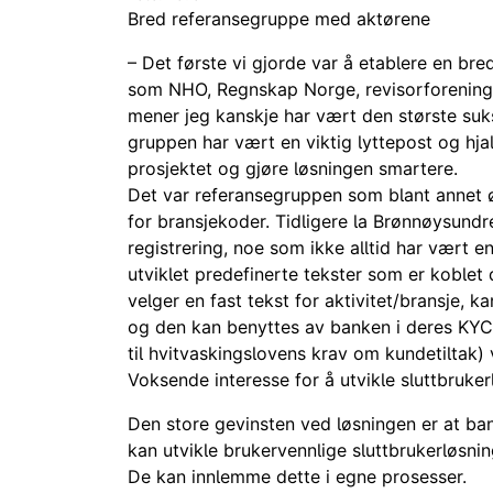
Bred referansegruppe med aktørene
– Det første vi gjorde var å etablere en b
som NHO,
Regnskap Norge, revisorforening
mener jeg kanskje har vært den største suk
gruppen har vært en viktig lyttepost og hjal
prosjektet og gjøre løsningen smartere.
Det var referansegruppen som blant annet ø
for bransjekoder. Tidligere la Brønnøysundr
registrering, noe som ikke alltid har vært enke
utviklet predefinerte tekster som er koblet 
velger en fast tekst for aktivitet/bransje, k
og den kan benyttes av banken i deres KYC
til hvitvaskingslovens krav om kundetiltak)
Voksende interesse for å utvikle sluttbruker
Den store gevinsten ved løsningen er at b
kan utvikle brukervennlige sluttbrukerløsni
De kan innlemme dette i egne prosesser.