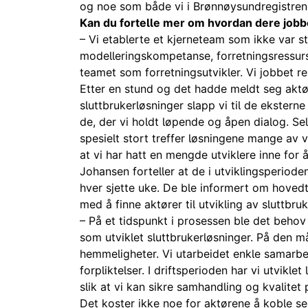
og noe som både vi i Brønnøysundregistre
Kan du fortelle mer om hvordan dere jobb
– Vi etablerte et kjerneteam som ikke var s
modelleringskompetanse, forretningsressurs,
teamet som forretningsutvikler. Vi jobbet re
Etter en stund og det hadde meldt seg aktø
sluttbrukerløsninger slapp vi til de ekstern
de, der vi holdt løpende og åpen dialog. S
spesielt stort treffer løsningene mange av 
at vi har hatt en mengde utviklere inne for 
Johansen forteller at de i utviklingsperio
hver sjette uke. De ble informert om hovedt
med å finne aktører til utvikling av sluttbru
– På et tidspunkt i prosessen ble det behov
som utviklet sluttbrukerløsninger. På den m
hemmeligheter. Vi utarbeidet enkle samarb
forpliktelser. I driftsperioden har vi utvikl
slik at vi kan sikre samhandling og kvalitet 
Det koster ikke noe for aktørene å koble seg