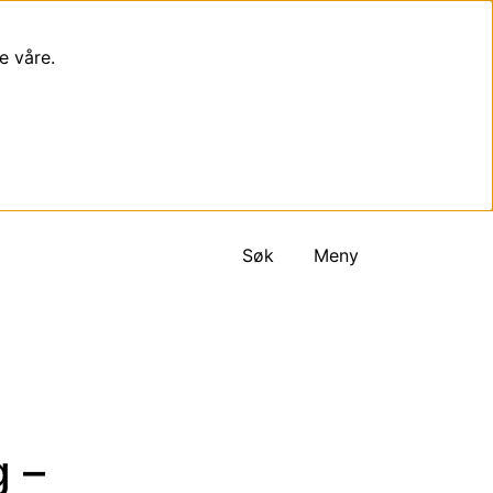
e våre.
Søk
Meny
g –