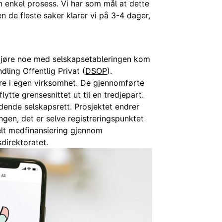
n enkel prosess. Vi har som mål at dette
en de fleste saker klarer vi på 3-4 dager,
 gjøre noe med selskapsetableringen kom
ling Offentlig Privat (
DSOP
).
re i egen virksomhet. De gjennomførte
lytte grensesnittet ut til en tredjepart.
eldende selskapsrett. Prosjektet endrer
ngen, det er selve registreringspunktet
delt medfinansiering gjennom
sdirektoratet.