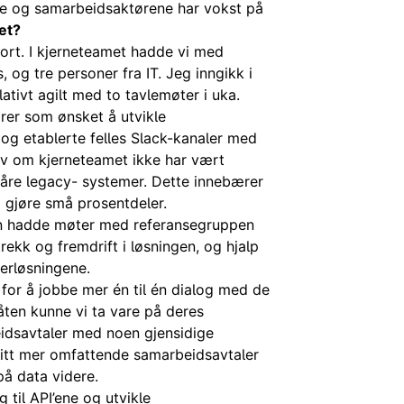
ne og samarbeidsaktørene har vokst på
et?
tort. I kjerneteamet hadde vi med
 og tre personer fra IT. Jeg inngikk i
lativt agilt med to tavlemøter i uka.
rer som ønsket å utvikle
e og etablerte felles Slack-kanaler med
elv om kjerneteamet ikke har vært
våre legacy- systemer. Dette innebærer
å gjøre små prosentdeler.
den hadde møter med referansegruppen
rekk og fremdrift i løsningen, og hjalp
kerløsningene.
 for å jobbe mer én til én dialog med de
åten kunne vi ta vare på deres
eidsavtaler med noen gjensidige
et litt mer omfattende samarbeidsavtaler
på data videre.
 til API’ene og utvikle