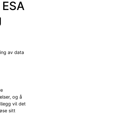
k ESA
g
ring av data
re
elser, og å
llegg vil det
øse sitt