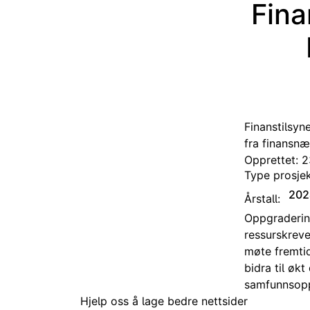
Fina
Finanstilsyn
fra finansnæ
Opprettet: 
Type prosjek
202
Årstall:
Oppgradering
ressurskreve
møte fremtid
bidra til økt
samfunnsop
Hjelp oss å lage bedre nettsider