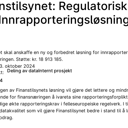
nstilsynet: Regulatoris
Innrapporteringsløsnin
et skal anskaffe en ny og forbedret løsning for innrapporte
ringen. Støtte: kr. 18 913 185.
23. oktober 2024
Deling av data
Internt prosjekt
t:
4
en av Finanstilsynets løsning vil gjøre det lettere og mind
nde for finansnæringen å ivareta sine rapporteringsforplikt
ige økte rapporteringskrav i felleseuropeiske regelverk. I ti
 datakvalitet som vil gjøre Finanstilsynet bedre i stand til å l
pdrag.