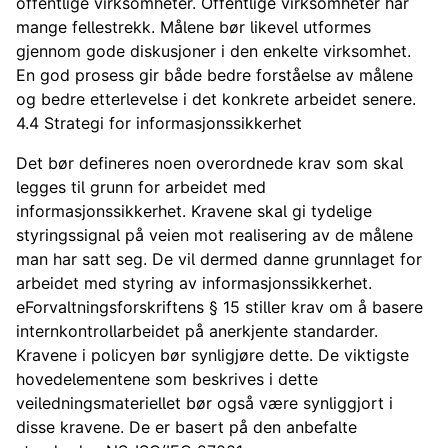
offentlige virksomheter. Offentlige virksomheter har
mange fellestrekk. Målene bør likevel utformes
gjennom gode diskusjoner i den enkelte virksomhet.
En god prosess gir både bedre forståelse av målene
og bedre etterlevelse i det konkrete arbeidet senere.
4.4 Strategi for informasjonssikkerhet
Det bør defineres noen overordnede krav som skal
legges til grunn for arbeidet med
informasjonssikkerhet. Kravene skal gi tydelige
styringssignal på veien mot realisering av de målene
man har satt seg. De vil dermed danne grunnlaget for
arbeidet med styring av informasjonssikkerhet.
eForvaltningsforskriftens § 15 stiller krav om å basere
internkontrollarbeidet på anerkjente standarder.
Kravene i policyen bør synligjøre dette. De viktigste
hovedelementene som beskrives i dette
veiledningsmateriellet bør også være synliggjort i
disse kravene. De er basert på den anbefalte