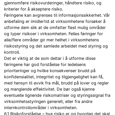
gjennomføre risikovurderinger, håndtere risiko, og
kriterier for å akseptere risiko.
Føringene kan avgrenses til informasjonssikkerhet. Vår
anbefaling er imidlertid at virksomhetene forsøker å
utforme dem slik at de omfatter flest mulig områder
og typer risikoer i virksomheten. Felles føringer for
alle/flere områder gir mer helhet i virksomhetens
risikostyring og det samlede arbeidet med styring og
kontroll.
Det er viktig at de som deltar i å utforme disse
føringene har god forståelse for ledelsens
prioriteringer og hvilke konsekvenser brudd på
konfidensialitet, integritet og tilgjengelighet kan få,
med hensyn til avvik fra mål, brudd på lover og regler
og manglende effektivitet. De bør også kjenne
eventuelle lignende risikomatriser og styringssignal fra
virksomhetsstyringen generelt, eller fra andre
internkontrollområder i virksomheten.
6.1 Risikoforståelse – hva risiko er og hvordan det skal