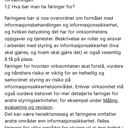
1.2 Hva bør man ha føringer for?
Føringene bør si noe overordnet om formålet med
informasjonsbehandlingen og informasjonssikkerhet,
og hvilken betydning det har for virksomhetens
oppgaver og tjenester. Beskrivelse av roller og ansvar
i arbeidet med styring av informasjonssikkerhet (hva
skal gjøres, og hvem skal gjøre det) er også vesentlig
å få på plass.
Føringer for hvordan virksomheten skal forstå, vurdere
og håndtere risiko er viktig for en helhetlig og
samordnet styring av risiko på
informasjonssikkerhetsområdet. Enhver virksomhet må
også vurdere behovet for mer detaljerte føringer for
andre styringsaktiviteter, for eksempel under
Måling,
evaluering og revisjon
.
Det kan være hensiktsmessig at føringene omfatter
andre områder enn informasjonssikkerhet. Felles
føringer for ulike områder for styring vil gi mer helhet i