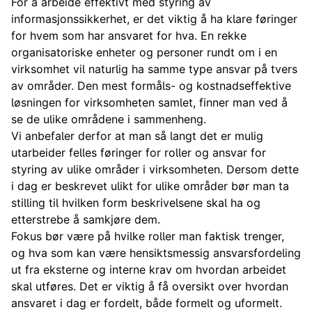
For å arbeide effektivt med styring av
informasjonssikkerhet, er det viktig å ha klare føringer
for hvem som har ansvaret for hva. En rekke
organisatoriske enheter og personer rundt om i en
virksomhet vil naturlig ha samme type ansvar på tvers
av områder. Den mest formåls- og kostnadseffektive
løsningen for virksomheten samlet, finner man ved å
se de ulike områdene i sammenheng.
Vi anbefaler derfor at man så langt det er mulig
utarbeider felles føringer for roller og ansvar for
styring av ulike områder i virksomheten. Dersom dette
i dag er beskrevet ulikt for ulike områder bør man ta
stilling til hvilken form beskrivelsene skal ha og
etterstrebe å samkjøre dem.
Fokus bør være på hvilke roller man faktisk trenger,
og hva som kan være hensiktsmessig ansvarsfordeling
ut fra eksterne og interne krav om hvordan arbeidet
skal utføres. Det er viktig å få oversikt over hvordan
ansvaret i dag er fordelt, både formelt og uformelt.