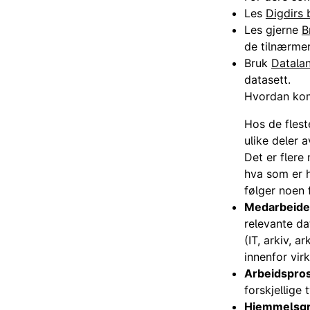
Les
Digdirs 
Les gjerne
B
de tilnærmer
Bruk
Datala
datasett.
Hvordan kom
Hos de flest
ulike deler 
Det er flere
hva som er 
følger noen 
Medarbeide
relevante da
(IT, arkiv, 
innenfor vi
Arbeidspro
forskjellige
Hjemmelsgr