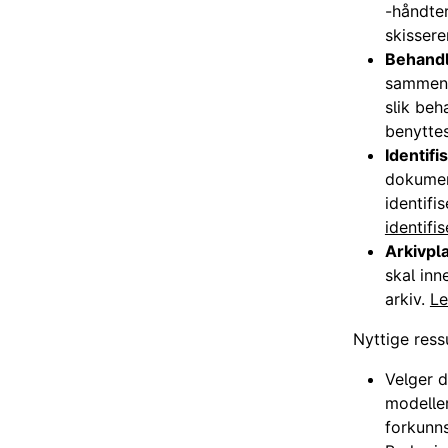
-håndte
skissere
Behandl
sammenh
slik beh
benyttes
Identif
dokument
identif
identifi
Arkivpl
skal inn
arkiv.
Le
Nyttige ress
Velger d
modeller
forkunn