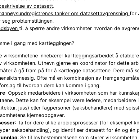
beskrivelse av datasett
.
rønnøysundregistrenes tanker om datasettavgrensning
for
 seg problemstillingen.
ndsbyen
til å spørre andre virksomheter hvordan de avgrens
me i gang med kartleggingen?
e virksomhetene innebærer kartleggingsarbeidet å etabler
av virksomheten. Utnevn gjerne en koordinator for dette arb
 måter å gå fram på for å kartlegge datasettene. Dere må s
hensiktsmessig. Ofte må en kombinasjon av fremgangsmåter 
forslag til hvordan dere kan komme i gang:
re
: Oppsøk medarbeidere i virksomheten som har kunnsk
taene. Dette kan for eksempel være ledere, medarbeidere i
arkitektur, juss) eller fagpersoner (saksbehandlere) med spi
rksomhetens kjerneoppgaver.
sesser
: Ta for dere ulike arbeidsprosesser (for eksempel kny
 typer saksbehandling), og identifiser datasett for én og én 
unnlag
: Se til lovbestemmelsene som styrer virksomheten