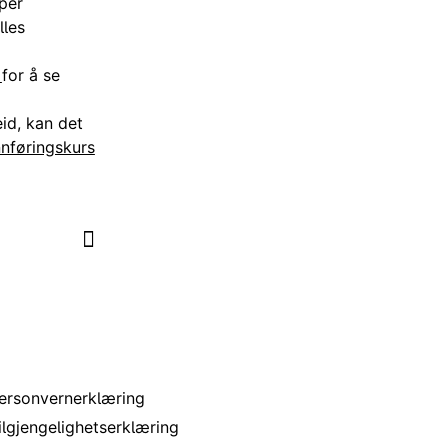
per
lles
g
for å se
id, kan det
nnføringskurs
 nettstedet
ersonvernerklæring
ilgjengelighetserklæring