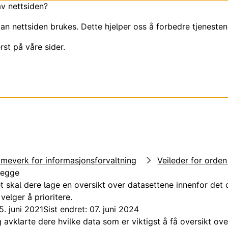
av nettsiden?
an nettsiden brukes. Dette hjelper oss å forbedre tjenesten
rst på våre sider.
meverk for informasjonsforvaltning
Veileder for orden
legge
et skal dere lage en oversikt over datasettene innenfor de
velger å prioritere.
5. juni 2021
Sist endret: 07. juni 2024
g
avklarte dere hvilke data som er viktigst å få oversikt over