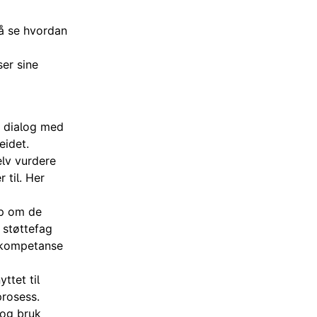
 å se hvordan
er sine
e dialog med
eidet.
elv vurdere
til. Her
ap om de
 støttefag
sskompetanse
ttet til
prosess.
 og bruk