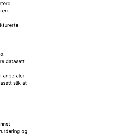
ntere
trere
kturerte
no
.
ere datasett
i anbefaler
ett slik at
annet
vurdering og