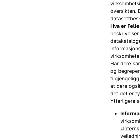
virksomhetsi
oversikten. 
datasettbesk
Hva er Fell
beskrivelser
datakataloge
informasjonsm
virksomheter
Har dere kar
og begreper i
tilgjengelig
at dere ogs
det det er t
Ytterligere 
Informa
virksomh
«Internk
veiledni