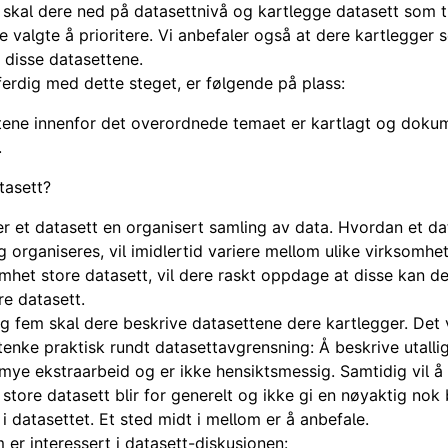
 skal dere ned på datasettnivå og kartlegge datasett som t
 valgte å prioritere. Vi anbefaler også at dere kartlegger s
 disse datasettene.
ferdig med dette steget, er følgende på plass:
tene innenfor det overordnede temaet er kartlagt og dokum
.
tasett?
 er et datasett en organisert samling av data. Hvordan et da
 organiseres, vil imidlertid variere mellom ulike virksomhet
mhet store datasett, vil dere raskt oppdage at disse kan del
e datasett.
eg fem skal dere beskrive datasettene dere kartlegger. Det v
tenke praktisk rundt datasettavgrensning: Å beskrive utalli
 mye ekstraarbeid og er ikke hensiktsmessig. Samtidig vil å
g store datasett blir for generelt og ikke gi en nøyaktig nok
 i datasettet. Et sted midt i mellom er å anbefale.
 er interessert i datasett-diskusjonen: