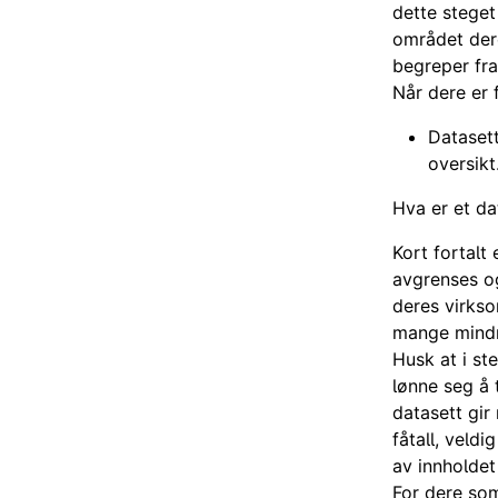
dette steget
området dere
begreper fra
Når dere er 
Dataset
oversikt
Hva er et da
Kort fortalt
avgrenses og
deres virkso
mange mindr
Husk at i st
lønne seg å 
datasett gir
fåtall, veldi
av innholdet
For dere som