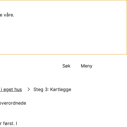
e våre.
Søk
Meny
 i eget hus
Steg 3: Kartlegge
t overordnede
 først. I