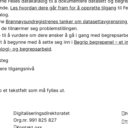
rne Felles datakatalog til å dokumentere datasett og begre
ende.
Les hvordan dere går fram for å opprette tilgang
til Fe
alog.
rne
Brønnøysundregistrenes tanker om datasettavgrensnin
de tilnærmer seg problemstillingen.
p til å vurdere om dere ønsker å gå i gang med begrepsarbe
t å begynne med å sette seg inn i
Begrip begrepene! – et i
ologi- og begrepsarbeid
.
steg
ere tilgangsnivå
et tekstfelt som må fylles ut.
Kontakt
Om
Digitaliseringsdirektoratet
P
Org.nr. 991 825 827
T
Kontakt oss