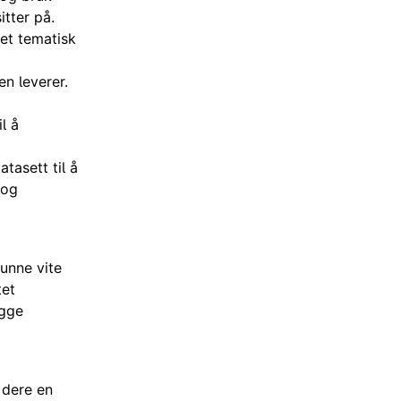
itter på.
net tematisk
en leverer.
l å
tasett til å
 og
unne vite
tet
egge
 dere en