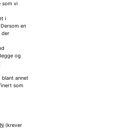
e som vi
t i
. Dersom en
n der
ed
tlegge og
r
 blant annet
finert som
MN
(krever