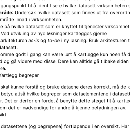
gangspunkt til å identifisere hvilke datasett virksomheten s
mråde
: Undersøk hvilke datasett som finnes ut fra overord
 område innad i virksomheten.
Se på hvilke datasett som er knyttet til tjenester virksomhet
: Ved utvikling av nye løsninger kartlegges gjerne
arkitekturen
as-is
og
to-be
i ny løsning. Bruk arkitekturen ti
datasett.
omme godt i gang kan være lurt å kartlegge kun noen få da
og gå videre med disse. Dere kan alltids gå tilbake siden
re.
Kartlegg begreper
 skal kunne forstå og bruke dataene deres korrekt, må de k
betyr, altså hvilke begreper som dataelementene i dataset
r. Det er derfor en fordel å benytte dette steget til å kartl
om det er nødvendige for andre å kjenne betydningen av.
ikt
atasettene (og begrepene) fortløpende i en oversikt. Har