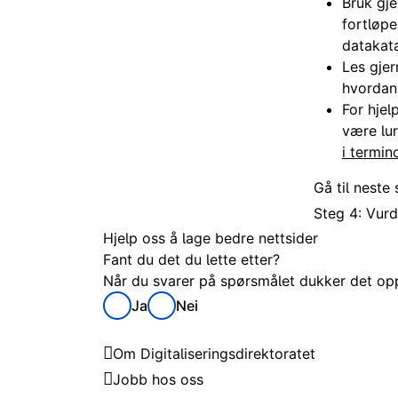
Bruk gje
fortløp
datakat
Les gje
hvordan 
For hjel
være lur
i termin
Gå til neste 
Steg 4: Vurd
Hjelp oss å lage bedre nettsider
Fant du det du lette etter?
Når du svarer på spørsmålet dukker det opp 
Ja
Nei
Digitaliseringsdirektoratet
Om Digitaliseringsdirektoratet
Jobb hos oss