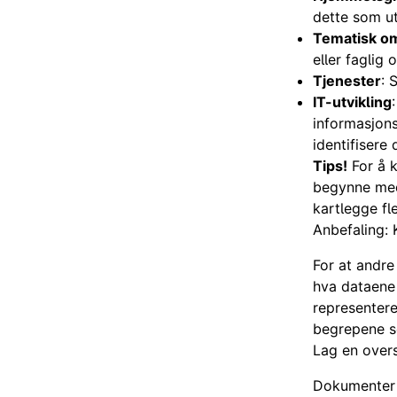
dette som ut
Tematisk o
eller faglig
Tjenester
: 
IT-utvikling
informasjons
identifisere 
Tips!
For å k
begynne med 
kartlegge fle
Anbefaling: 
For at andre
hva dataene 
representere
begrepene s
Lag en overs
Dokumenter d