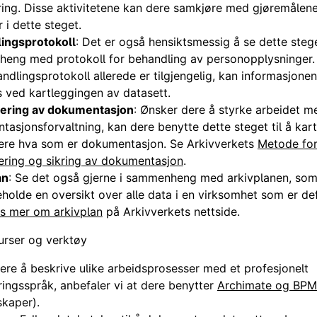
ring. Disse aktivitetene kan dere samkjøre med gjøremålen
r i dette steget.
ingsprotokoll
: Det er også hensiktsmessig å se dette stege
eng med protokoll for behandling av personopplysninger
andlingsprotokoll allerede er tilgjengelig, kan informasjone
 ved kartleggingen av datasett.
isering av dokumentasjon
: Ønsker dere å styrke arbeidet m
asjonsforvaltning, kan dere benytte dette steget til å kar
isere hva som er dokumentasjon. Se Arkivverkets
Metode fo
sering og sikring av dokumentasjon
.
an
: Se det også gjerne i sammenheng med arkivplanen, som
eholde en oversikt over alle data i en virksomhet som er de
s mer om arkivplan
på Arkivverkets nettside.
urser og verktøy
ere å beskrive ulike arbeidsprosesser med et profesjonelt
ingsspråk, anbefaler vi at dere benytter
Archimate og BP
skaper).