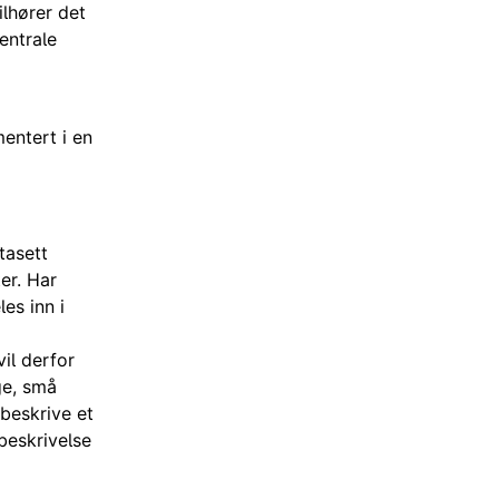
ilhører det
entrale
entert i en
tasett
er. Har
es inn i
il derfor
ge, små
 beskrive et
 beskrivelse