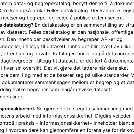
ntern data- og begrepskatalog, benytt denne til å dokume
Dere kan også bruke Felles datakatalog. Der kan dere regis
rivelser og begreper og velge å publisere dem senere.
es datakatalog?
En datakatalog er en sammenstilling av stru
 av datasett. Felles datakatalog er den nasjonale, offentlige
n. Den inneholder beskrivelser av begreper, API-er og
odeller, i tillegg til datasett. Innholdet blir levert av ulike
, offentlige og private. Katalogen finner du på
data.norge.
tlagt begreper i tillegg til datasett, er det lurt å dokument
 hver sin oversikt. Det vil gjøre det lettere når dere skal
gjøre dem, i og med at de baserer seg på ulike standarder. V
å dokumenterer sammenhengen mellom et begrep og et datas
ydelig hvilke begreper som inngår i hvilke datasett.
anbefalinger
sjonssikkerhet
: Se gjerne dette steget i sammenheng med
etens arbeid med informasjonssikkerhet. Digdirs veileder
ontroll i praksis – informasjonssikkerhet»
inneholder blant 
ng i hvordan dere kan gjennomføre en foranalyse før risiko