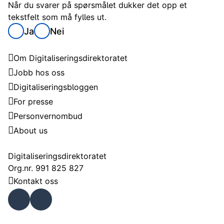
Når du svarer på spørsmålet dukker det opp et
tekstfelt som må fylles ut.
Ja
Nei
Digitaliseringsdirektoratet
Om Digitaliseringsdirektoratet
Jobb hos oss
Digitaliseringsbloggen
For presse
Personvernombud
About us
Kontakt
Digitaliseringsdirektoratet
Org.nr. 991 825 827
Kontakt oss
Faceb
Linke
ook
dIn