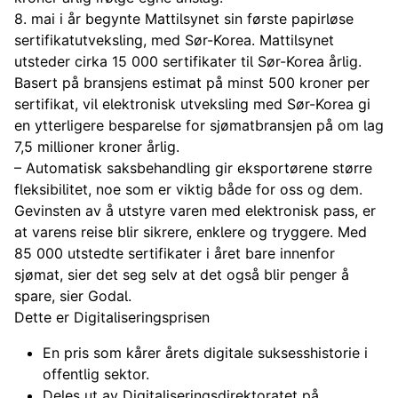
8. mai i år begynte Mattilsynet sin første papirløse
sertifikatutveksling, med Sør-Korea. Mattilsynet
utsteder cirka 15 000 sertifikater til Sør-Korea årlig.
Basert på bransjens estimat på minst 500 kroner per
sertifikat, vil elektronisk utveksling med Sør-Korea gi
en ytterligere besparelse for sjømatbransjen på om lag
7,5 millioner kroner årlig.
– Automatisk saksbehandling gir eksportørene større
fleksibilitet, noe som er viktig både for oss og dem.
Gevinsten av å utstyre varen med elektronisk pass, er
at varens reise blir sikrere, enklere og tryggere. Med
85 000 utstedte sertifikater i året bare innenfor
sjømat, sier det seg selv at det også blir penger å
spare, sier Godal.
Dette er Digitaliseringsprisen
En pris som kårer årets digitale suksesshistorie i
offentlig sektor.
Deles ut av Digitaliseringsdirektoratet på