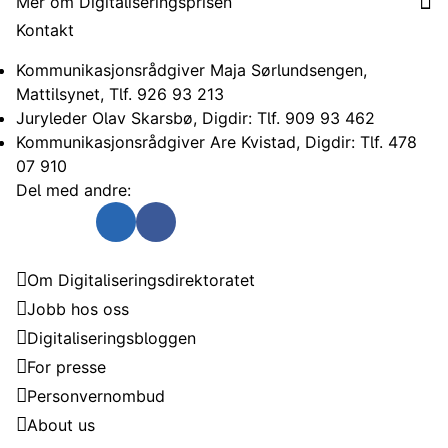
Mer om Digitaliseringsprisen
Kontakt
Kommunikasjonsrådgiver Maja Sørlundsengen,
Mattilsynet, Tlf. 926 93 213
Juryleder Olav Skarsbø, Digdir: Tlf. 909 93 462
Kommunikasjonsrådgiver Are Kvistad, Digdir: Tlf. 478
07 910
Del med andre:
Send som e-post
Del på Twitter
Del på Linkedin
Del på Facebook
Digitaliseringsdirektoratet
Om Digitaliseringsdirektoratet
Jobb hos oss
Digitaliseringsbloggen
For presse
Personvernombud
About us