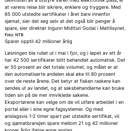
Gevinsten av å utstyre varen med elektronisk pass, er
at varens reise blir sikrere, enklere og tryggere. Med
85 000 utstedte sertifikater i året bare innenfor
sjømat, sier det seg selv at det også blir penger å
spare, sier direktør Ingunn Midttun Godal i Mattilsynet.
Foto: NTB
Sparer opptil 42 millioner årlig
Løsningen ble rullet ut i mai i fjor, og i løpet av ett år
har 42 500 sertifikater blitt behandlet automatisk. Det
er 50 prosent av det totale volumet, og målet er at
den automatiserte andelen skal øke til 80 prosent
over de neste årene. Det betyr at fisken raskere kan
sendes ut av landet, og at saksbehandlerne kan bruke
tiden sin på de mer innviklede sakene.
Eksportørene kan velge om de vil utføre arbeidet i en
portal eller i sine egne fagsystemer. Og med
anslagsvis 1-2 timer spart per utstedte sertifikat, vil
og sjømatbransjen spare mellom 21 og 42 millioner
kroner årlig ifølge egne anslag.