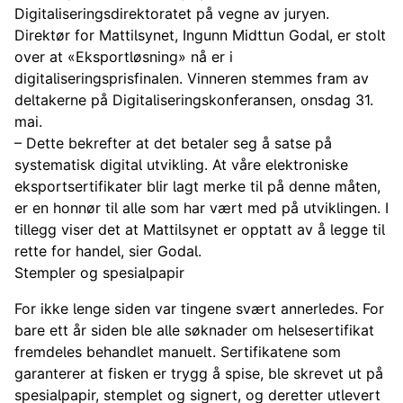
Digitaliseringsdirektoratet på vegne av juryen.
Direktør for Mattilsynet, Ingunn Midttun Godal, er stolt
over at «Eksportløsning» nå er i
digitaliseringsprisfinalen. Vinneren stemmes fram av
deltakerne på Digitaliseringskonferansen, onsdag 31.
mai.
– Dette bekrefter at det betaler seg å satse på
systematisk digital utvikling. At våre elektroniske
eksportsertifikater blir lagt merke til på denne måten,
er en honnør til alle som har vært med på utviklingen. I
tillegg viser det at Mattilsynet er opptatt av å legge til
rette for handel, sier Godal.
Stempler og spesialpapir
For ikke lenge siden var tingene svært annerledes. For
bare ett år siden ble alle søknader om helsesertifikat
fremdeles behandlet manuelt. Sertifikatene som
garanterer at fisken er trygg å spise, ble skrevet ut på
spesialpapir, stemplet og signert, og deretter utlevert