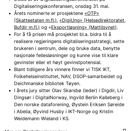
Digitaliseringskonferansen, onsdag 31. mai.
Årets nominerte er prosjektene
«OTP»
(Skatteetaten m.fl.)
,
«DigiUng» (Helsedirektoratet,
Bufdir m.fl.)
og «
Eksportløsning» (Mattilsynet)
.
For å få prisen må prosjektet bl.a. bidra til å
realisere regjeringens digitaliseringsstrategi, sette
brukeren i sentrum, dele og bruke data, benytte
nasjonale fellesløsninger og kunne vise til klare
gevinster eller et høyt gevinstpotensial.
Blant tidligere års vinnere finner vi TISK IKT,
Folkehelseinstituttet, NAV, DSOP-samarbeidet og
Deichmanske bibliotek Tøyen.
I årets jury sitter Olav Skarsbø (leder) i Digdir, Liv
Dingsør i DigitalNorway, Ingvild Berlin Kalleberg i
Den norske dataforening, Øystein Eriksen Søreide
i Abelia, Øyvind Husby i IKT-Norge og Kristin
Weidemann Wieland i KS.