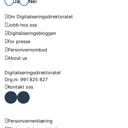
Ja
Nei
Digitaliseringsdirektoratet
Om Digitaliseringsdirektoratet
Jobb hos oss
Digitaliseringsbloggen
For presse
Personvernombud
About us
Kontakt
Digitaliseringsdirektoratet
Org.nr. 991 825 827
Kontakt oss
Faceb
Linke
ook
dIn
Om nettstedet
Personvernerklæring