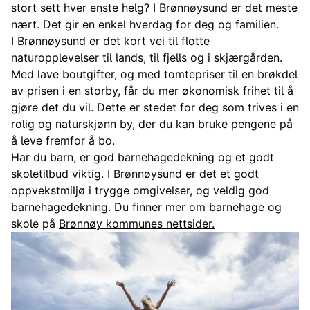
stort sett hver enste helg? I Brønnøysund er det meste
nært. Det gir en enkel hverdag for deg og familien.
I Brønnøysund er det kort vei til flotte
naturopplevelser til lands, til fjells og i skjærgården.
Med lave boutgifter, og med tomtepriser til en brøkdel
av prisen i en storby, får du mer økonomisk frihet til å
gjøre det du vil. Dette er stedet for deg som trives i en
rolig og naturskjønn by, der du kan bruke pengene på
å leve fremfor å bo.
Har du barn, er god barnehagedekning og et godt
skoletilbud viktig. I Brønnøysund er det et godt
oppvekstmiljø i trygge omgivelser, og veldig god
barnehagedekning. Du finner mer om barnehage og
skole på
Brønnøy kommunes nettsider.