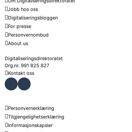
Om Digitaliseringsdirektoratet
Jobb hos oss
Digitaliseringsbloggen
For presse
Personvernombud
About us
Kontakt
Digitaliseringsdirektoratet
Org.nr. 991 825 827
Kontakt oss
Faceb
Linke
ook
dIn
Om nettstedet
Personvernerklæring
Tilgjengelighetserklæring
Informasjonskapsler