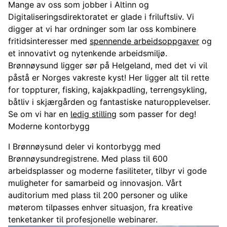
Mange av oss som jobber i Altinn og
Digitaliseringsdirektoratet er glade i friluftsliv. Vi
digger at vi har ordninger som lar oss kombinere
fritidsinteresser med
spennende arbeidsoppgaver
og
et innovativt og nytenkende arbeidsmiljø.
Brønnøysund ligger sør på Helgeland, med det vi vil
påstå er Norges vakreste kyst! Her ligger alt til rette
for toppturer, fisking, kajakkpadling, terrengsykling,
båtliv i skjærgården og fantastiske naturopplevelser.
Se om vi har en
ledig stilling
som passer for deg!
Moderne kontorbygg
I Brønnøysund deler vi kontorbygg med
Brønnøysundregistrene. Med plass til 600
arbeidsplasser og moderne fasiliteter, tilbyr vi gode
muligheter for samarbeid og innovasjon. Vårt
auditorium med plass til 200 personer og ulike
møterom tilpasses enhver situasjon, fra kreative
tenketanker til profesjonelle webinarer.