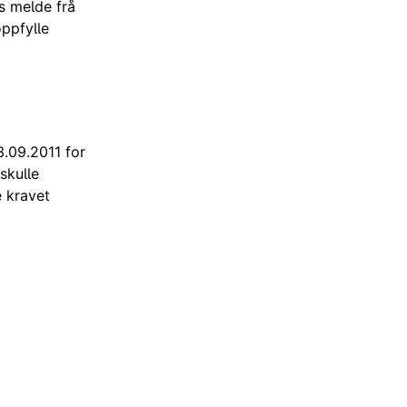
ks melde frå
oppfylle
3.09.2011 for
skulle
e kravet