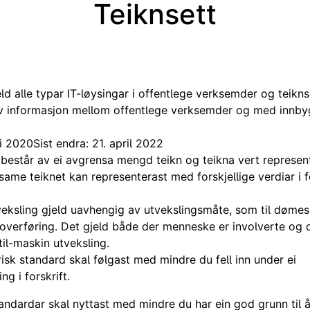
Teiknsett
eld alle typar IT-løysingar i offentlege verksemder og teikn
av informasjon mellom offentlege verksemder og med innby
ai 2020
Sist endra: 21. april 2022
t består av ei avgrensa mengd teikn og teikna vert represe
 same teiknet kan representerast med forskjellige verdiar i f
tveksling gjeld uavhengig av utvekslingsmåte, som til døme
loverføring. Det gjeld både der menneske er involverte og 
til-maskin utveksling.
risk standard skal følgast med mindre du fell inn under ei
g i forskrift.
andardar skal nyttast med mindre du har ein god grunn til å