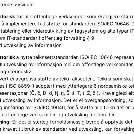
nterne løysingar
atorisk
for alle offentlege verksemder som skal gjere størr
å implementere full støtte for standarden ISO/IEC 10646. D
ablering eller vidareutvikling av fagsystem og alle typar IT
 om IT-standardar i offentleg forvalting § 9
d utveksling av informasjon
atorisk
å nytte teiknsettstandarden ISO/IEC 10646 represen
ll utveksling av informasjon mellom offentlege verksemde
og næringsliv.
e vert ei avgrensa støtte av teikn akseptert. Teikna som skal 
es i ISO 8859-1 supplert med ytterlegare 6 nordsamiske tei
entasjonar (Č, č, Đ, đ, Ŋ, ŋ, Š, š, Ŧ, ŧ, Ž, ž ). Krava gjeld e
d utveksling av informasjon. Det er ei overgangsordning, s
eg innføring av ISO/IEC 10646, for å støtte alle teikn det er 
 i offentlege verksemder og utveksling mellom dei.
ning:
Er det ei særleg forholdsmessig byrde å oppfylle det
e kravet til bruk av standardar ved utveksling, kan forvalti