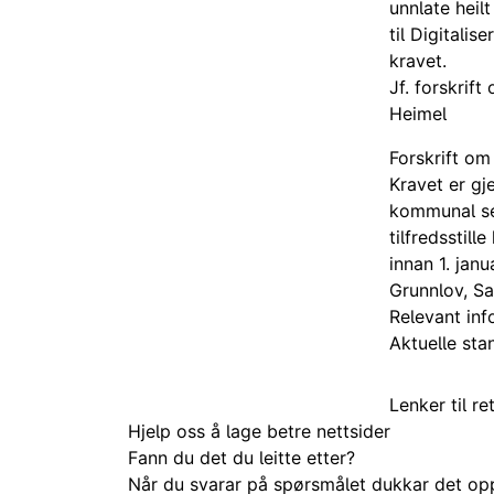
unnlate heilt
til Digitali
kravet.
Jf. forskrift
Heimel
Forskrift om 
Kravet er gj
kommunal sek
tilfredsstill
innan 1. janu
Grunnlov, S
Relevant in
Aktuelle sta
Lenker til re
Hjelp oss å lage betre nettsider
Fann du det du leitte etter?
Når du svarar på spørsmålet dukkar det opp 