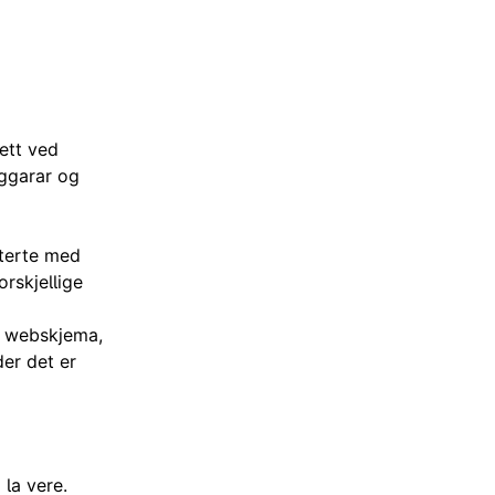
sett ved
ggarar og
nterte med
orskjellige
s webskjema,
der det er
 la vere.