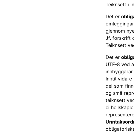
Teiknsett i i
Det er
oblig
omleggingar 
gjennom nyet
Jf. forskrift
Teiknsett ve
Det er
oblig
UTF-8 ved a
innbyggarar 
Inntil vidar
dei som finn
og små repres
teiknsett ve
ei heilskapl
representere
Unntaksord
obligatorisk