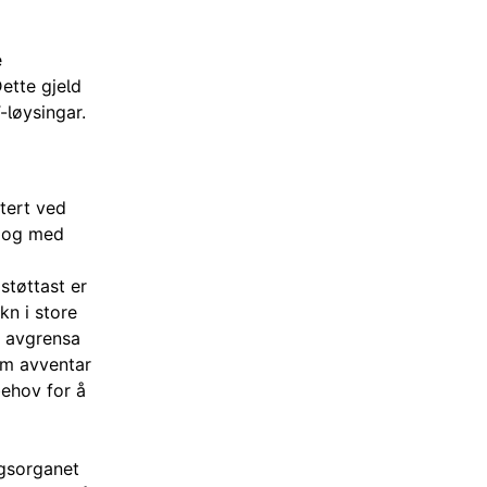
e
ette gjeld
-løysingar.
tert ved
r og med
støttast er
kn i store
it avgrensa
om avventar
behov for å
ngsorganet