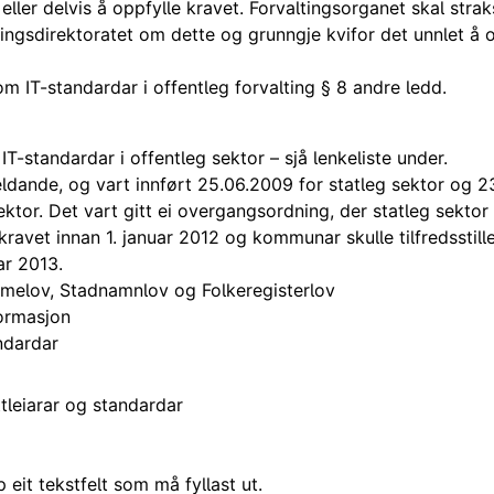
 eller delvis å oppfylle kravet. Forvaltingsorganet skal stra
seringsdirektoratet om dette og grunngje kvifor det unnlet å 
 om IT-standardar i offentleg forvalting § 8 andre ledd.
IT-standardar i offentleg sektor – sjå lenkeliste under.
eldande, og vart innført 25.06.2009 for statleg sektor og 2
tor. Det vart gitt ei overgangsordning, der statleg sektor 
e kravet innan 1. januar 2012 og kommunar skulle tilfredsstill
ar 2013.
amelov, Stadnamnlov og Folkeregisterlov
formasjon
ndardar
ttleiarar og standardar
eit tekstfelt som må fyllast ut.