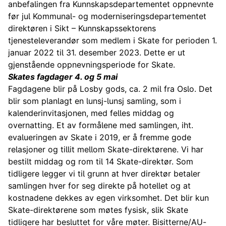
anbefalingen fra Kunnskapsdepartementet oppnevnte
før jul Kommunal- og moderniseringsdepartementet
direktøren i Sikt – Kunnskapssektorens
tjenesteleverandør som medlem i Skate for perioden 1.
januar 2022 til 31. desember 2023. Dette er ut
gjenstående oppnevningsperiode for Skate.
Skates fagdager 4. og 5 mai
Fagdagene blir på Losby gods, ca. 2 mil fra Oslo. Det
blir som planlagt en lunsj-lunsj samling, som i
kalenderinvitasjonen, med felles middag og
overnatting. Et av formålene med samlingen, iht.
evalueringen av Skate i 2019, er å fremme gode
relasjoner og tillit mellom Skate-direktørene. Vi har
bestilt middag og rom til 14 Skate-direktør. Som
tidligere legger vi til grunn at hver direktør betaler
samlingen hver for seg direkte på hotellet og at
kostnadene dekkes av egen virksomhet. Det blir kun
Skate-direktørene som møtes fysisk, slik Skate
tidligere har besluttet for våre møter. Bisitterne/AU-