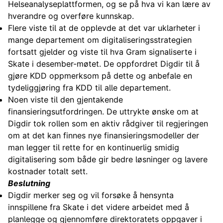
Helseanalyseplattformen, og se på hva vi kan lære av
hverandre og overføre kunnskap.
Flere viste til at de opplevde at det var uklarheter i
mange departement om digitaliseringsstrategien
fortsatt gjelder og viste til hva Gram signaliserte i
Skate i desember-møtet. De oppfordret Digdir til å
gjøre KDD oppmerksom på dette og anbefale en
tydeliggjøring fra KDD til alle departement.
Noen viste til den gjentakende
finansieringsutfordringen. De uttrykte ønske om at
Digdir tok rollen som en aktiv rådgiver til regjeringen
om at det kan finnes nye finansieringsmodeller der
man legger til rette for en kontinuerlig smidig
digitalisering som både gir bedre løsninger og lavere
kostnader totalt sett.
Beslutning
Digdir merker seg og vil forsøke å hensynta
innspillene fra Skate i det videre arbeidet med å
planlegge og gjennomføre direktoratets oppgaver i