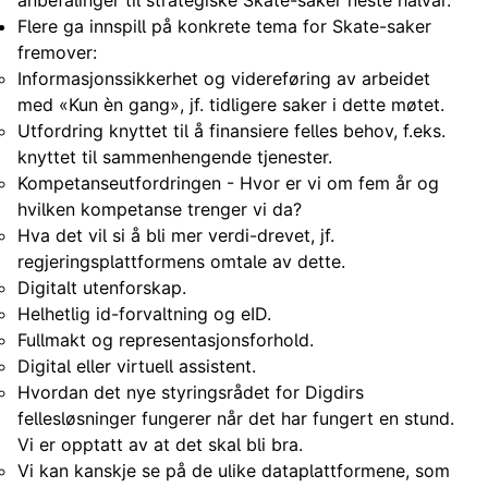
anbefalinger til strategiske Skate-saker neste halvår.
Flere ga innspill på konkrete tema for Skate-saker
fremover:
Informasjonssikkerhet og videreføring av arbeidet
med «Kun èn gang», jf. tidligere saker i dette møtet.
Utfordring knyttet til å finansiere felles behov, f.eks.
knyttet til sammenhengende tjenester.
Kompetanseutfordringen - Hvor er vi om fem år og
hvilken kompetanse trenger vi da?
Hva det vil si å bli mer verdi-drevet, jf.
regjeringsplattformens omtale av dette.
Digitalt utenforskap.
Helhetlig id-forvaltning og eID.
Fullmakt og representasjonsforhold.
Digital eller virtuell assistent.
Hvordan det nye styringsrådet for Digdirs
fellesløsninger fungerer når det har fungert en stund.
Vi er opptatt av at det skal bli bra.
Vi kan kanskje se på de ulike dataplattformene, som