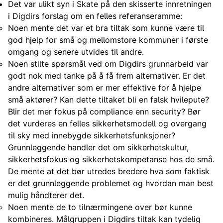
Det var ulikt syn i Skate på den skisserte innretningen
i Digdirs forslag om en felles referanseramme:
Noen mente det var et bra tiltak som kunne være til
god hjelp for små og mellomstore kommuner i første
omgang og senere utvides til andre.
Noen stilte spørsmål ved om Digdirs grunnarbeid var
godt nok med tanke på å få frem alternativer. Er det
andre alternativer som er mer effektive for å hjelpe
små aktører? Kan dette tiltaket bli en falsk hvilepute?
Blir det mer fokus på compliance enn security? Bør
det vurderes en felles sikkerhetsmodell og overgang
til sky med innebygde sikkerhetsfunksjoner?
Grunnleggende handler det om sikkerhetskultur,
sikkerhetsfokus og sikkerhetskompetanse hos de små.
De mente at det bør utredes bredere hva som faktisk
er det grunnleggende problemet og hvordan man best
mulig håndterer det.
Noen mente de to tilnærmingene over bør kunne
kombineres. Målgruppen i Digdirs tiltak kan tydelig