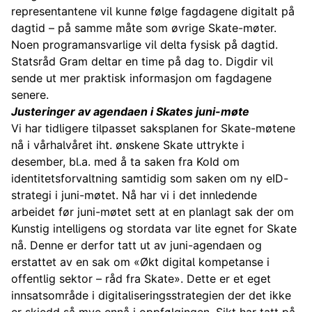
representantene vil kunne følge fagdagene digitalt på
dagtid – på samme måte som øvrige Skate-møter.
Noen programansvarlige vil delta fysisk på dagtid.
Statsråd Gram deltar en time på dag to. Digdir vil
sende ut mer praktisk informasjon om fagdagene
senere.
Justeringer av agendaen i Skates juni-møte
Vi har tidligere tilpasset saksplanen for Skate-møtene
nå i vårhalvåret iht. ønskene Skate uttrykte i
desember, bl.a. med å ta saken fra KoId om
identitetsforvaltning samtidig som saken om ny eID-
strategi i juni-møtet. Nå har vi i det innledende
arbeidet før juni-møtet sett at en planlagt sak der om
Kunstig intelligens og stordata var lite egnet for Skate
nå. Denne er derfor tatt ut av juni-agendaen og
erstattet av en sak om «Økt digital kompetanse i
offentlig sektor – råd fra Skate». Dette er et eget
innsatsområde i digitaliseringsstrategien der det ikke