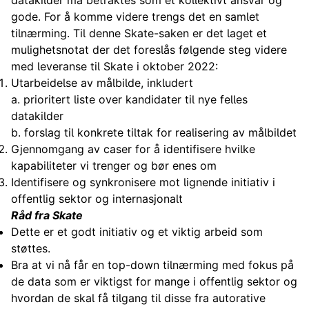
datakilder må betraktes som et kollektivt ansvar og
gode. For å komme videre trengs det en samlet
tilnærming. Til denne Skate-saken er det laget et
mulighetsnotat der det foreslås følgende steg videre
med leveranse til Skate i oktober 2022:
Utarbeidelse av målbilde, inkludert
a. prioritert liste over kandidater til nye felles
datakilder
b. forslag til konkrete tiltak for realisering av målbildet
Gjennomgang av caser for å identifisere hvilke
kapabiliteter vi trenger og bør enes om
Identifisere og synkronisere mot lignende initiativ i
offentlig sektor og internasjonalt
Råd fra Skate
Dette er et godt initiativ og et viktig arbeid som
støttes.
Bra at vi nå får en top-down tilnærming med fokus på
de data som er viktigst for mange i offentlig sektor og
hvordan de skal få tilgang til disse fra autorative