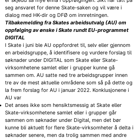
er skjedd så mye ennå i oppfølgingen. Sikt har tatt på
seg ansvaret for denne Skate-saken og vil være i
dialog med HK-dir og DFØ om innretningen.
Tilbakemelding fra Skates arbeidsutvalg (AU) om
oppfølging av ønske i Skate rundt EU-programmet
DIGITAL
I Skate i juni ble AU oppfordret til, selv eller gjennom
en arbeidsgruppe, å identifisere og vurdere forslag til
søknader under DIGITAL som Skate eller Skate-
virksomhetene samlet eller i grupper kunne gå
sammen om. AU satte ned tre arbeidsgrupper innen
tre av de mest aktuelle områdene som så på dette og
la frem forslag for AU i januar 2022. Konklusjonene i
AU var
Det anses ikke som hensiktsmessig at Skate eller
Skate-virksomhetene samlet eller i grupper går
sammen om søknader under Digital, men det bør
kunne bli aktuelt for flere Skate-virksomheter å delta i
søknader senere, men da trolig sammen med andre