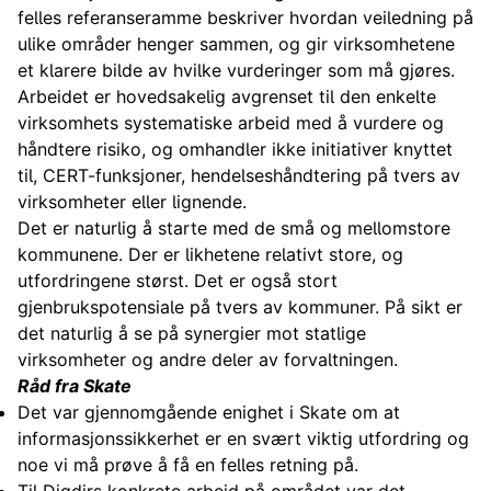
felles referanseramme beskriver hvordan veiledning på
ulike områder henger sammen, og gir virksomhetene
et klarere bilde av hvilke vurderinger som må gjøres.
Arbeidet er hovedsakelig avgrenset til den enkelte
virksomhets systematiske arbeid med å vurdere og
håndtere risiko, og omhandler ikke initiativer knyttet
til, CERT-funksjoner, hendelseshåndtering på tvers av
virksomheter eller lignende.
Det er naturlig å starte med de små og mellomstore
kommunene. Der er likhetene relativt store, og
utfordringene størst. Det er også stort
gjenbrukspotensiale på tvers av kommuner. På sikt er
det naturlig å se på synergier mot statlige
virksomheter og andre deler av forvaltningen.
Råd fra Skate
Det var gjennomgående enighet i Skate om at
informasjonssikkerhet er en svært viktig utfordring og
noe vi må prøve å få en felles retning på.