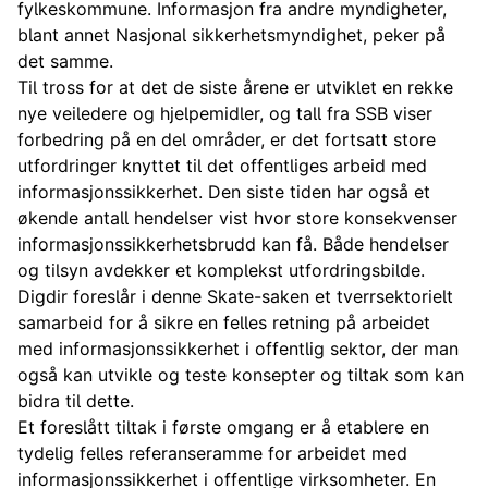
fylkeskommune. Informasjon fra andre myndigheter,
blant annet Nasjonal sikkerhetsmyndighet, peker på
det samme.
Til tross for at det de siste årene er utviklet en rekke
nye veiledere og hjelpemidler, og tall fra SSB viser
forbedring på en del områder, er det fortsatt store
utfordringer knyttet til det offentliges arbeid med
informasjonssikkerhet. Den siste tiden har også et
økende antall hendelser vist hvor store konsekvenser
informasjonssikkerhetsbrudd kan få. Både hendelser
og tilsyn avdekker et komplekst utfordringsbilde.
Digdir foreslår i denne Skate-saken et tverrsektorielt
samarbeid for å sikre en felles retning på arbeidet
med informasjonssikkerhet i offentlig sektor, der man
også kan utvikle og teste konsepter og tiltak som kan
bidra til dette.
Et foreslått tiltak i første omgang er å etablere en
tydelig felles referanseramme for arbeidet med
informasjonssikkerhet i offentlige virksomheter. En