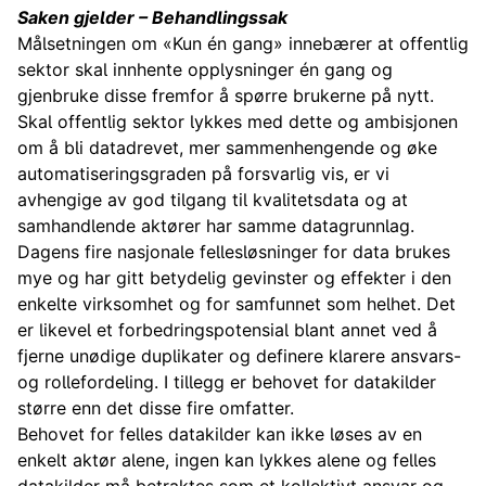
Saken gjelder – Behandlingssak
Målsetningen om «Kun én gang» innebærer at offentlig
sektor skal innhente opplysninger én gang og
gjenbruke disse fremfor å spørre brukerne på nytt.
Skal offentlig sektor lykkes med dette og ambisjonen
om å bli datadrevet, mer sammenhengende og øke
automatiseringsgraden på forsvarlig vis, er vi
avhengige av god tilgang til kvalitetsdata og at
samhandlende aktører har samme datagrunnlag.
Dagens fire nasjonale fellesløsninger for data brukes
mye og har gitt betydelig gevinster og effekter i den
enkelte virksomhet og for samfunnet som helhet. Det
er likevel et forbedringspotensial blant annet ved å
fjerne unødige duplikater og definere klarere ansvars-
og rollefordeling. I tillegg er behovet for datakilder
større enn det disse fire omfatter.
Behovet for felles datakilder kan ikke løses av en
enkelt aktør alene, ingen kan lykkes alene og felles