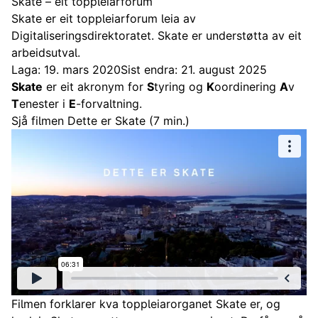
Skate – eit toppleiarforum
Skate er eit toppleiarforum leia av
Digitaliseringsdirektoratet. Skate er understøtta av eit
arbeidsutval.
Laga: 19. mars 2020
Sist endra: 21. august 2025
Skate
er eit akronym for
S
tyring og
K
oordinering
A
v
T
enester i
E
-forvaltning.
Sjå filmen Dette er Skate (7 min.)
Filmen forklarer kva toppleiarorganet Skate er, og