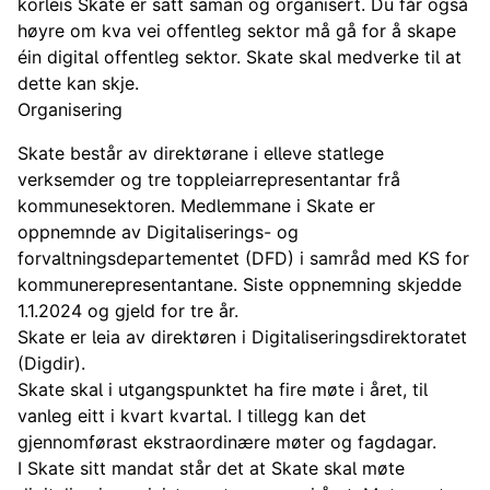
korleis Skate er satt saman og organisert. Du får også
høyre om kva vei offentleg sektor må gå for å skape
éin digital offentleg sektor. Skate skal medverke til at
dette kan skje.
Organisering
Skate består av direktørane i elleve statlege
verksemder og tre toppleiarrepresentantar frå
kommunesektoren. Medlemmane i Skate er
oppnemnde av Digitaliserings- og
forvaltningsdepartementet (DFD) i samråd med KS for
kommunerepresentantane. Siste oppnemning skjedde
1.1.2024 og gjeld for tre år.
Skate er leia av direktøren i Digitaliseringsdirektoratet
(Digdir).
Skate skal i utgangspunktet ha fire møte i året, til
vanleg eitt i kvart kvartal. I tillegg kan det
gjennomførast ekstraordinære møter og fagdagar.
I Skate sitt mandat står det at Skate skal møte