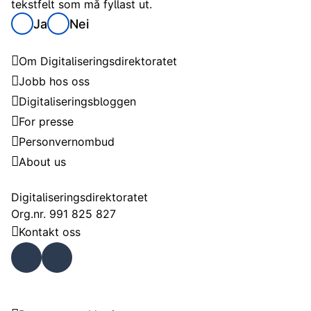
tekstfelt som må fyllast ut.
Ja
Nei
Digitaliseringsdirektoratet
Om Digitaliseringsdirektoratet
Jobb hos oss
Digitaliseringsbloggen
For presse
Personvernombud
About us
Kontakt
Digitaliseringsdirektoratet
Org.nr. 991 825 827
Kontakt oss
Faceb
Linke
ook
dIn
Om nettstedet