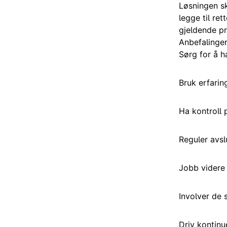
Løsningen sk
legge til re
gjeldende pr
Anbefalinger
Sørg for å h
Bruk erfari
Ha kontroll 
Reguler avsl
Jobb videre
Involver de 
Driv kontinu