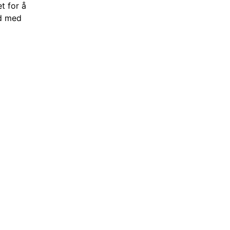
t for å
åd med