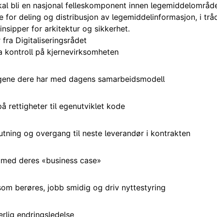
al bli en nasjonal felleskomponent innen legemiddelområde
tte for deling og distribusjon av legemiddelinformasjon, i tr
insipper for arkitektur og sikkerhet.
 fra Digitaliseringsrådet
a kontroll på kjernevirksomheten
ngene dere har med dagens samarbeidsmodell
på rettigheter til egenutviklet kode
utning og overgang til neste leverandør i kontrakten
 med deres «business case»
som berøres, jobb smidig og driv nyttestyring
erlig endringsledelse