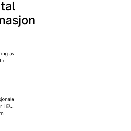
tal
rmasjon
ring av
for
sjonale
r i EU.
rn