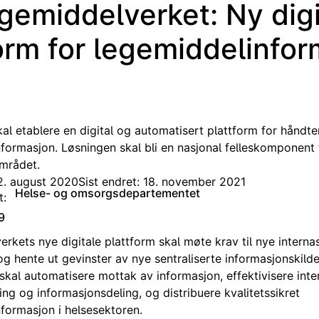
gemiddelverket: Ny digi
orm for legemiddelinfo
kal etablere en digital og automatisert plattform for håndte
formasjon. Løsningen skal bli en nasjonal felleskomponent 
mrådet.
2. august 2020
Sist endret: 18. november 2021
Helse- og omsorgsdepartementet
t:
9
rkets nye digitale plattform skal møte krav til nye interna
og hente ut gevinster av nye sentraliserte informasjonskilde
skal automatisere mottak av informasjon, effektivisere inte
ng og informasjonsdeling, og distribuere kvalitetssikret
formasjon i helsesektoren.