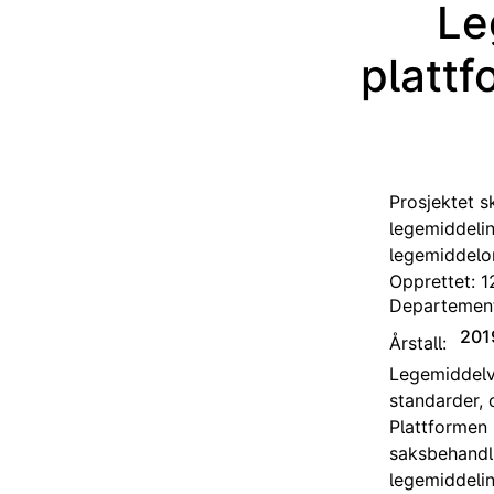
Le
plattf
Prosjektet s
legemiddelin
legemiddelo
Opprettet: 1
Departemen
201
Årstall:
Legemiddelve
standarder, 
Plattformen 
saksbehandli
legemiddelin