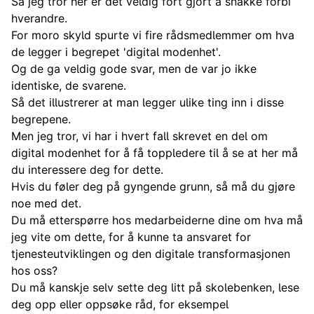
Så jeg tror her er det veldig fort gjort å snakke forbi
hverandre.
For moro skyld spurte vi fire rådsmedlemmer om hva
de legger i begrepet 'digital modenhet'.
Og de ga veldig gode svar, men de var jo ikke
identiske, de svarene.
Så det illustrerer at man legger ulike ting inn i disse
begrepene.
Men jeg tror, vi har i hvert fall skrevet en del om
digital modenhet for å få toppledere til å se at her må
du interessere deg for dette.
Hvis du føler deg på gyngende grunn, så må du gjøre
noe med det.
Du må etterspørre hos medarbeiderne dine om hva må
jeg vite om dette, for å kunne ta ansvaret for
tjenesteutviklingen og den digitale transformasjonen
hos oss?
Du må kanskje selv sette deg litt på skolebenken, lese
deg opp eller oppsøke råd, for eksempel