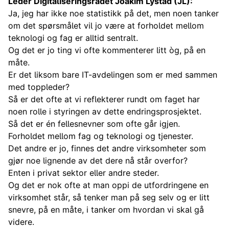
Leder Digitaliseringsrådet Joakim Lystad (JL):
Ja, jeg har ikke noe statistikk på det, men noen tanker
om det spørsmålet vil jo være at forholdet mellom
teknologi og fag er alltid sentralt.
Og det er jo ting vi ofte kommenterer litt òg, på en
måte.
Er det liksom bare IT-avdelingen som er med sammen
med toppleder?
Så er det ofte at vi reflekterer rundt om faget har
noen rolle i styringen av dette endringsprosjektet.
Så det er én fellesnevner som ofte går igjen.
Forholdet mellom fag og teknologi og tjenester.
Det andre er jo, finnes det andre virksomheter som
gjør noe lignende av det dere nå står overfor?
Enten i privat sektor eller andre steder.
Og det er nok ofte at man oppi de utfordringene en
virksomhet står, så tenker man på seg selv og er litt
snevre, på en måte, i tanker om hvordan vi skal gå
videre.