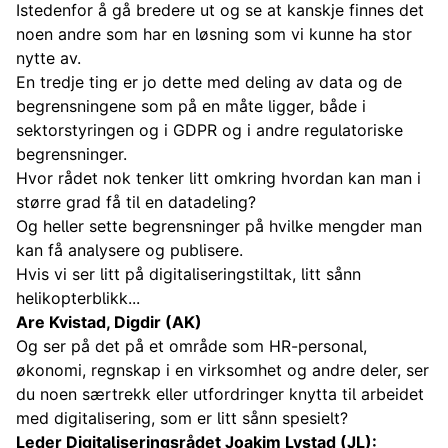
Istedenfor å gå bredere ut og se at kanskje finnes det
noen andre som har en løsning som vi kunne ha stor
nytte av.
En tredje ting er jo dette med deling av data og de
begrensningene som på en måte ligger, både i
sektorstyringen og i GDPR og i andre regulatoriske
begrensninger.
Hvor rådet nok tenker litt omkring hvordan kan man i
større grad få til en datadeling?
Og heller sette begrensninger på hvilke mengder man
kan få analysere og publisere.
Hvis vi ser litt på digitaliseringstiltak, litt sånn
helikopterblikk...
Are Kvistad, Digdir (AK)
Og ser på det på et område som HR-personal,
økonomi, regnskap i en virksomhet og andre deler, ser
du noen særtrekk eller utfordringer knytta til arbeidet
med digitalisering, som er litt sånn spesielt?
Leder Digitaliseringsrådet Joakim Lystad (JL):