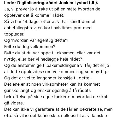
Leder Digitaliseringsrådet Joakim Lystad (JL):
Ja, vi prøver jo å røke ut på en måte hvordan de
opplever det å komme i rådet.
Så vi har 14 dager etter at vi har sendt dem et
anbefalingsbrev, en kort halvtimes prat med
toppleder.
Og 'hvordan var egentlig dette'?
Følte du deg velkommen?
Følte du at du var oppe til eksamen, eller var det
nyttig, eller bør vi nedlegge hele rådet?
Og de enstemmige tilbakemeldingene vi får, det er jo
at dette opplevdes som velkomment og som nyttig.
Og det er vel to innganger kanskje til dette.
Det ene er at noen virksomheter kan ha kommet
ganske langt og ønsker egentlig å få rådets
bekreftelse på sine egne tanker om hvordan de skal
gå videre.
Det kan ikke vi garantere at de får en bekreftelse, men
ofte så vil jo det kunne skje, i tillegg til at vi kanskje