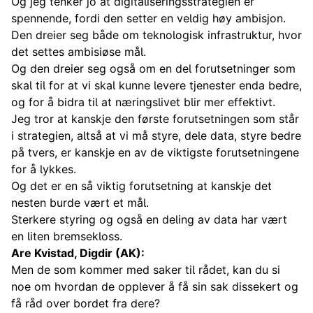
Og jeg tenker jo at digitaliseringsstrategien er
spennende, fordi den setter en veldig høy ambisjon.
Den dreier seg både om teknologisk infrastruktur, hvor
det settes ambisiøse mål.
Og den dreier seg også om en del forutsetninger som
skal til for at vi skal kunne levere tjenester enda bedre,
og for å bidra til at næringslivet blir mer effektivt.
Jeg tror at kanskje den første forutsetningen som står
i strategien, altså at vi må styre, dele data, styre bedre
på tvers, er kanskje en av de viktigste forutsetningene
for å lykkes.
Og det er en så viktig forutsetning at kanskje det
nesten burde vært et mål.
Sterkere styring og også en deling av data har vært
en liten bremsekloss.
Are Kvistad, Digdir (AK):
Men de som kommer med saker til rådet, kan du si
noe om hvordan de opplever å få sin sak dissekert og
få råd over bordet fra dere?