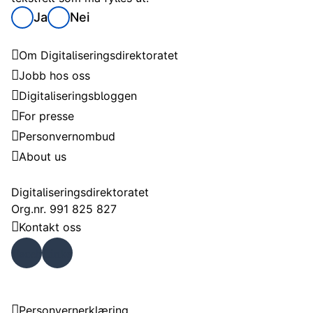
Ja
Nei
Digitaliseringsdirektoratet
Om Digitaliseringsdirektoratet
Jobb hos oss
Digitaliseringsbloggen
For presse
Personvernombud
About us
Kontakt
Digitaliseringsdirektoratet
Org.nr. 991 825 827
Kontakt oss
Faceb
Linke
ook
dIn
Om nettstedet
Personvernerklæring