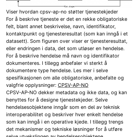
Viser hvordan cpsv-ap-no støtter tjenestekjeder
For å beskrive tjeneste er det en rekke obligatoriske
felt, blant annet beskrivelse, navn, identifikator,
kontaktpunkt og tjenesteresultat (som kan inngå i et
datasett). Som figuren over viser er tjenesteresultat,
eller endringen i data, det som utløser en hendelse.
For å beskrive hendelse må navn og identifikator
dokumenteres. I tillegg anbefaler vi sterkt å
dokumentere type hendelse. Les mer i selve
spesifikasjonen om alle obligatoriske, anbefalte og
valgfrie opplysninger:
CPSV-AP-NO
CPSV-AP-NO dekker metadata og ikke data, og kan
benyttes for å designe tjenestekjeder. Selve
hendelsesobjektene inngår som en del av teknisk
interoperabilitet og beskriver hver enkelt hendelse
som kan inngå i en operative kjede. I tillegg trengs
det mekanismer og tekniske løsninger for å utføre
selve utvekslingen av hendelsesobjektene.