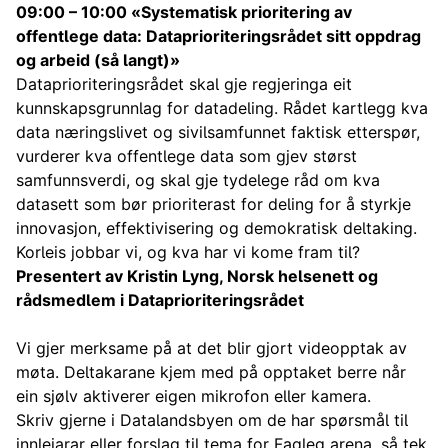
09:00 – 10:00 «Systematisk prioritering av
offentlege data: Dataprioriteringsrådet sitt oppdrag
og arbeid (så langt)»
Dataprioriteringsrådet skal gje regjeringa eit
kunnskapsgrunnlag for datadeling. Rådet kartlegg kva
data næringslivet og sivilsamfunnet faktisk etterspør,
vurderer kva offentlege data som gjev størst
samfunnsverdi, og skal gje tydelege råd om kva
datasett som bør prioriterast for deling for å styrkje
innovasjon, effektivisering og demokratisk deltaking.
Korleis jobbar vi, og kva har vi kome fram til?
Presentert av Kristin Lyng, Norsk helsenett og
rådsmedlem i Dataprioriteringsrådet
Vi gjer merksame på at det blir gjort videopptak av
møta. Deltakarane kjem med på opptaket berre når
ein sjølv aktiverer eigen mikrofon eller kamera.
Skriv gjerne i Datalandsbyen om de har spørsmål til
innleiarar eller forslag til tema for Fagleg arena, så tek