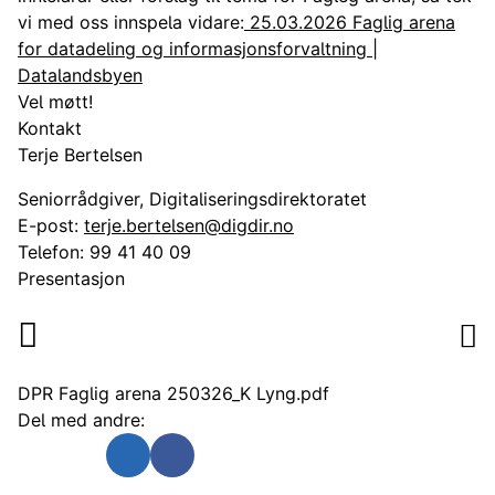
vi med oss innspela vidare:
25.03.2026 Faglig arena
for datadeling og informasjonsforvaltning |
Datalandsbyen
Vel møtt!
Kontakt
Terje Bertelsen
Seniorrådgiver, Digitaliseringsdirektoratet
E-post:
terje.bertelsen@digdir.no
Telefon:
99 41 40 09
Presentasjon
DPR Faglig arena 250326_K Lyng.pdf
Del med andre:
Send som e-post
Del på Twitter
Del på Linkedin
Del på Facebook
Digitaliseringsdirektoratet