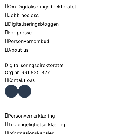
Om Digitaliseringsdirektoratet
Jobb hos oss
Digitaliseringsbloggen
For presse
Personvernombud
About us
Kontakt
Digitaliseringsdirektoratet
Org.nr. 991 825 827
Kontakt oss
Faceb
Linke
ook
dIn
Om nettstedet
Personvernerklæring
Tilgjengelighetserklæring
Informasjonskapsler