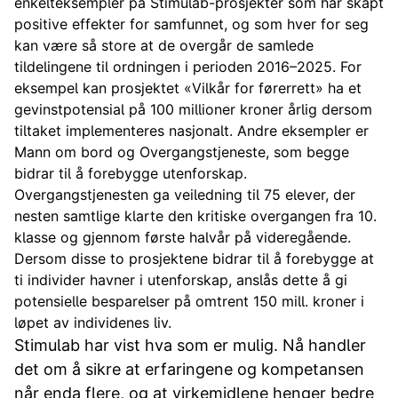
enkelteksempler på Stimulab-prosjekter som har skapt
positive effekter for samfunnet, og som hver for seg
kan være så store at de overgår de samlede
tildelingene til ordningen i perioden 2016–2025. For
eksempel kan prosjektet «Vilkår for førerrett» ha et
gevinstpotensial på 100 millioner kroner årlig dersom
tiltaket implementeres nasjonalt. Andre eksempler er
Mann om bord og Overgangstjeneste, som begge
bidrar til å forebygge utenforskap.
Overgangstjenesten ga veiledning til 75 elever, der
nesten samtlige klarte den kritiske overgangen fra 10.
klasse og gjennom første halvår på videregående.
Dersom disse to prosjektene bidrar til å forebygge at
ti individer havner i utenforskap, anslås dette å gi
potensielle besparelser på omtrent 150 mill. kroner i
løpet av individenes liv.
Stimulab har vist hva som er mulig. Nå handler
det om å sikre at erfaringene og kompetansen
når enda flere, og at virkemidlene henger bedre