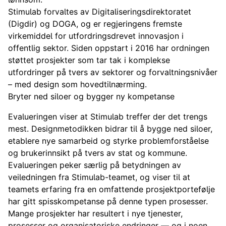
Stimulab forvaltes av Digitaliseringsdirektoratet
(Digdir) og DOGA, og er regjeringens fremste
virkemiddel for utfordringsdrevet innovasjon i
offentlig sektor. Siden oppstart i 2016 har ordningen
støttet prosjekter som tar tak i komplekse
utfordringer på tvers av sektorer og forvaltningsnivåer
– med design som hovedtilnærming.
Bryter ned siloer og bygger ny kompetanse
Evalueringen viser at Stimulab treffer der det trengs
mest. Designmetodikken bidrar til å bygge ned siloer,
etablere nye samarbeid og styrke problemforståelse
og brukerinnsikt på tvers av stat og kommune.
Evalueringen peker særlig på betydningen av
veiledningen fra Stimulab-teamet, og viser til at
teamets erfaring fra en omfattende prosjektportefølje
har gitt spisskompetanse på denne typen prosesser.
Mange prosjekter har resultert i nye tjenester,
prosesser og organisatoriske endringer — og i noen