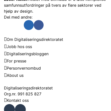
samfunnsutfordringer på tvers av flere sektorer ved
hjelp av design.
Del med andre:
Send som e-post
Del på Twitter
Del på Linkedin
Del på Facebook
Digitaliseringsdirektoratet
Om Digitaliseringsdirektoratet
Jobb hos oss
Digitaliseringsbloggen
For presse
Personvernombud
About us
Kontakt
Digitaliseringsdirektoratet
Org.nr. 991 825 827
Kontakt oss
Faceb
Linke