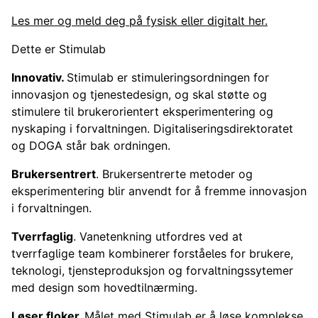
Les mer og meld deg på fysisk eller digitalt her.
Dette er Stimulab
Innovativ.
Stimulab er stimuleringsordningen for
innovasjon og tjenestedesign, og skal støtte og
stimulere til brukerorientert eksperimentering og
nyskaping i forvaltningen. Digitaliseringsdirektoratet
og DOGA står bak ordningen.
Brukersentrert
. Brukersentrerte metoder og
eksperimentering blir anvendt for å fremme innovasjon
i forvaltningen.
Tverrfaglig
. Vanetenkning utfordres ved at
tverrfaglige team kombinerer forståeles for brukere,
teknologi, tjensteproduksjon og forvaltningssytemer
med design som hovedtilnærming.
Løser floker.
Målet med Stimulab er å løse komplekse