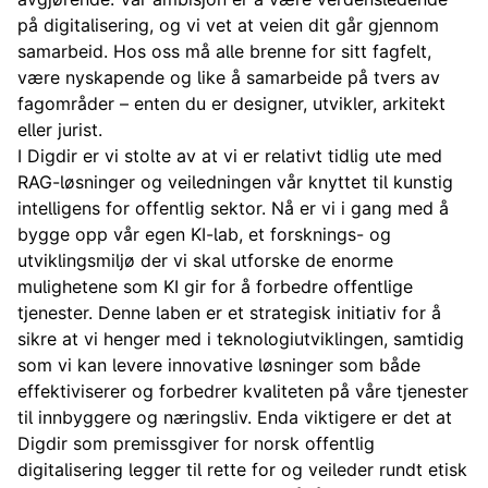
på digitalisering, og vi vet at veien dit går gjennom
samarbeid. Hos oss må alle brenne for sitt fagfelt,
være nyskapende og like å samarbeide på tvers av
fagområder – enten du er designer, utvikler, arkitekt
eller jurist.
I Digdir er vi stolte av at vi er relativt tidlig ute med
RAG-løsninger og veiledningen vår knyttet til kunstig
intelligens for offentlig sektor. Nå er vi i gang med å
bygge opp vår egen KI-lab, et forsknings- og
utviklingsmiljø der vi skal utforske de enorme
mulighetene som KI gir for å forbedre offentlige
tjenester. Denne laben er et strategisk initiativ for å
sikre at vi henger med i teknologiutviklingen, samtidig
som vi kan levere innovative løsninger som både
effektiviserer og forbedrer kvaliteten på våre tjenester
til innbyggere og næringsliv. Enda viktigere er det at
Digdir som premissgiver for norsk offentlig
digitalisering legger til rette for og veileder rundt etisk