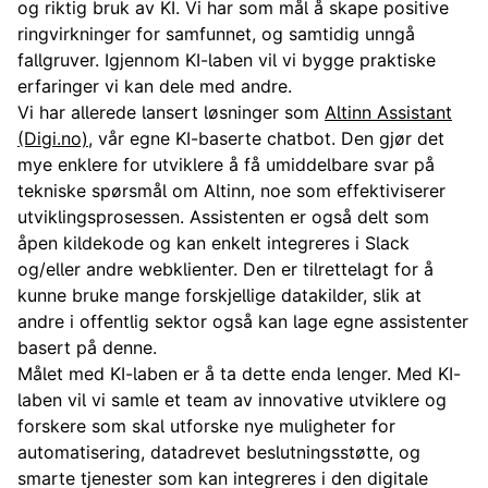
og riktig bruk av KI. Vi har som mål å skape positive
ringvirkninger for samfunnet, og samtidig unngå
fallgruver. Igjennom KI-laben vil vi bygge praktiske
erfaringer vi kan dele med andre.
Vi har allerede lansert løsninger som
Altinn Assistant
(Digi.no)
, vår egne KI-baserte chatbot. Den gjør det
mye enklere for utviklere å få umiddelbare svar på
tekniske spørsmål om Altinn, noe som effektiviserer
utviklingsprosessen. Assistenten er også delt som
åpen kildekode og kan enkelt integreres i Slack
og/eller andre webklienter. Den er tilrettelagt for å
kunne bruke mange forskjellige datakilder, slik at
andre i offentlig sektor også kan lage egne assistenter
basert på denne.
Målet med KI-laben er å ta dette enda lenger. Med KI-
laben vil vi samle et team av innovative utviklere og
forskere som skal utforske nye muligheter for
automatisering, datadrevet beslutningsstøtte, og
smarte tjenester som kan integreres i den digitale