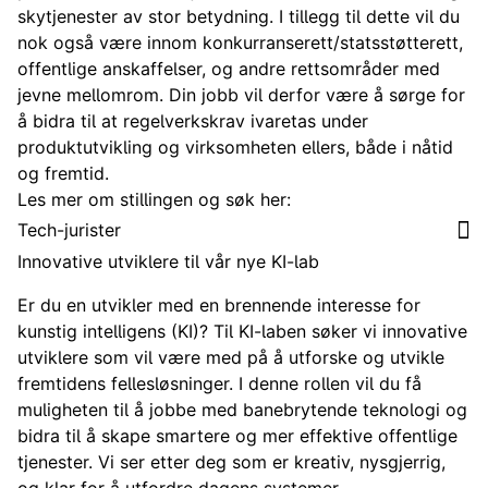
skytjenester av stor betydning. I tillegg til dette vil du
nok også være innom konkurranserett/statsstøtterett,
offentlige anskaffelser, og andre rettsområder med
jevne mellomrom. Din jobb vil derfor være å sørge for
å bidra til at regelverkskrav ivaretas under
produktutvikling og virksomheten ellers, både i nåtid
og fremtid.
Les mer om stillingen og søk her:
Tech-jurister
Innovative utviklere til vår nye KI-lab
Er du en utvikler med en brennende interesse for
kunstig intelligens (KI)? Til KI-laben søker vi innovative
utviklere som vil være med på å utforske og utvikle
fremtidens fellesløsninger. I denne rollen vil du få
muligheten til å jobbe med banebrytende teknologi og
bidra til å skape smartere og mer effektive offentlige
tjenester. Vi ser etter deg som er kreativ, nysgjerrig,
og klar for å utfordre dagens systemer.