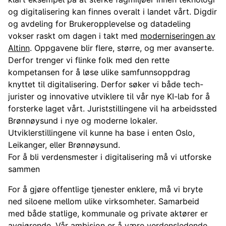
og digitalisering kan finnes overalt i landet vårt. Digdir
og avdeling for Brukeropplevelse og datadeling
vokser raskt om dagen i takt med
moderniseringen av
Altinn
. Oppgavene blir flere, større, og mer avanserte.
Derfor trenger vi flinke folk med den rette
kompetansen for å løse ulike samfunnsoppdrag
knyttet til digitalisering. Derfor søker vi både tech-
jurister og innovative utviklere til vår nye KI-lab for å
forsterke laget vårt. Juriststillingene vil ha arbeidssted
Brønnøysund i nye og moderne lokaler.
Utviklerstillingene vil kunne ha base i enten Oslo,
Leikanger, eller Brønnøysund.
For å bli verdensmester i digitalisering må vi utforske
sammen
For å gjøre offentlige tjenester enklere, må vi bryte
ned siloene mellom ulike virksomheter. Samarbeid
med både statlige, kommunale og private aktører er
avgjørende. Vår ambisjon er å være verdensledende