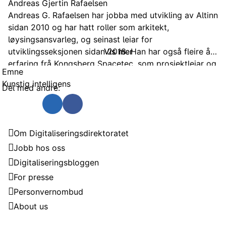
Andreas Gjertin Rafaelsen
Andreas G. Rafaelsen har jobba med utvikling av Altinn
sidan 2010 og har hatt roller som arkitekt,
løysingsansvarleg, og seinast leiar for
utviklingsseksjonen sidan 2018. Han har også fleire års
Vis mer
erfaring frå Kongsberg Spacetec, som prosjektleiar og
Emne
utviklar. Rafaelsen er utdanna sivilingeniør i
Kunstig intelligens
Del med andre:
informatikk frå universitetet i Tromsø.
Send som e-post
Del på Twitter
Del på Linkedin
Del på Facebook
Digitaliseringsdirektoratet
Om Digitaliseringsdirektoratet
Jobb hos oss
Digitaliseringsbloggen
For presse
Personvernombud
About us
Kontakt