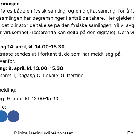
formasjon
øres både en fysisk samling, og en digital samling, for å fa
samlingen har begrensninger i antall deltakere. Her gjelder
 det blir stor deltakelse på den fysiske samlingen, vil vi avg
r virksomhet (resterende kan delta på den digitale). Dere vi
ing 14. april, kl. 14.00-15.30
ttmøte sendes ut i forkant til de som har meldt seg på.
venfor.
ng: 9. april, kl. 13.00-15.30
faret 1,
inngang C
. Lokale: Glittertind.
elding:
g: 9. april, kl. 13.00-15.30
re:
-post
å Twitter
Del på Linkedin
Del på Facebook
Kontakt
Om
Digitaliseringsdirektoratet
P