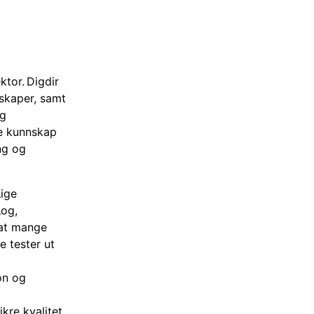
ktor. Digdir
lskaper, samt
ig
nte kunnskap
ng og
lige
log,
 at mange
e tester ut
on og
ikre kvalitet