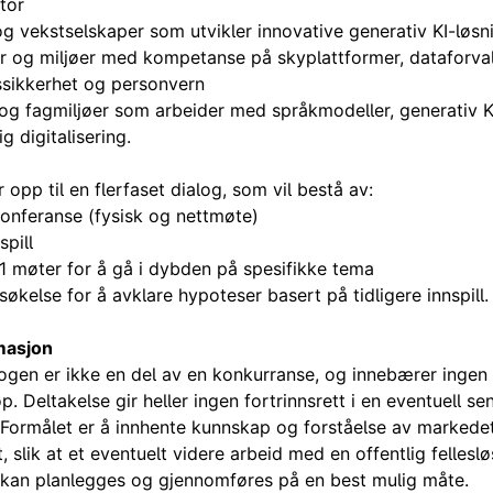
tor
g vekstselskaper som utvikler innovative generativ KI-løsn
r og miljøer med kompetanse på skyplattformer, dataforval
ssikkerhet og personvern
og fagmiljøer som arbeider med språkmodeller, generativ KI
ig digitalisering.
 opp til en flerfaset dialog, som vil bestå av:
onferanse (fysisk og nettmøte)
spill
:1 møter for å gå i dybden på spesifikke tema
økelse for å avklare hypoteser basert på tidligere innspill.
rmasjon
gen er ikke en del av en konkurranse, og innebærer ingen f
øp. Deltakelse gir heller ingen fortrinnsrett i en eventuell se
 Formålet er å innhente kunnskap og forståelse av markede
, slik at et eventuelt videre arbeid med en offentlig felleslø
 kan planlegges og gjennomføres på en best mulig måte.