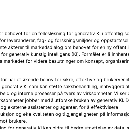
r behovet for en fellesløsning for generativ KI i offentlig se
rfor leverandører, fag- og forskningsmiljøer og oppstartsse
nte aktører til markedsdialog om behovet for en ny offentl
g for generativ kunstig intelligens (KI). Formålet er å innhe
fra markedet før videre beslutninger om konsept, organiseri
ktor har et økende behov for sikre, effektive og brukervenn
r generativ KI som kan støtte saksbehandling, innbyggerdia
eid og interne prosesser på tvers av virksomheter. Vi ser
irksomheter jobber med
å
utforske bruken av generativ KI. D
e og eksterne assistenter og agenter, for å effektivisere
uksjon og øke kvaliteten og tilgjengeligheten på informasj
 mot brukere.
ing for generativ KI kan bidra til bedre utnyttelse av data, s