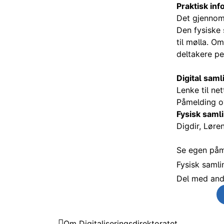
Praktisk in
Det gjennomf
Den fysiske 
til mølla. Om
deltakere pe
Digital saml
Lenke til ne
Påmelding o
Fysisk samli
Digdir, Løren
Se egen påm
Fysisk samlin
Del med and
Send som e
Del p
Digitaliseringsdirektoratet
Om Digitaliseringsdirektoratet