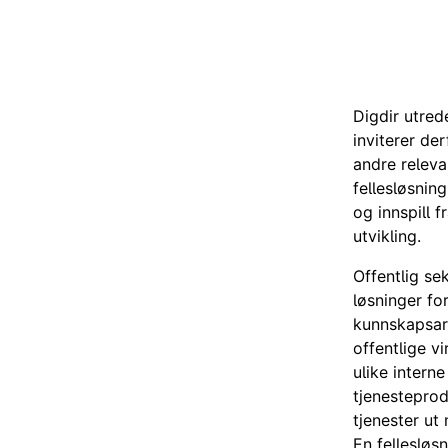
Digdir utrede
inviterer de
andre releva
fellesløsnin
og innspill 
utvikling.
Offentlig se
løsninger fo
kunnskapsarb
offentlige v
ulike intern
tjenesteprod
tjenester ut
En fellesløsn