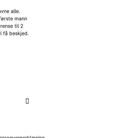
vne alle.
 første mann
rense til 2
l få beskjed.
 nettstedet
ersonvernerklæring