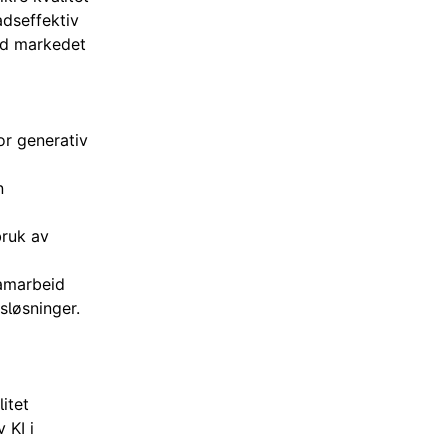
adseffektiv
med markedet
or generativ
n
bruk av
 samarbeid
esløsninger.
itet
 KI i