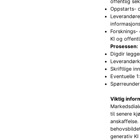
offentlig sek
Oppstarts- o
Leverandøre
informasjon
Forsknings- 
KI og offentl
Prosessen:
Digdir legger
Leverandørk
Skriftlige inn
Eventuelle 1
Spørreunders
Viktig info
Markedsdialo
til senere kj
anskaffelse.
behovsbildet
generativ KI