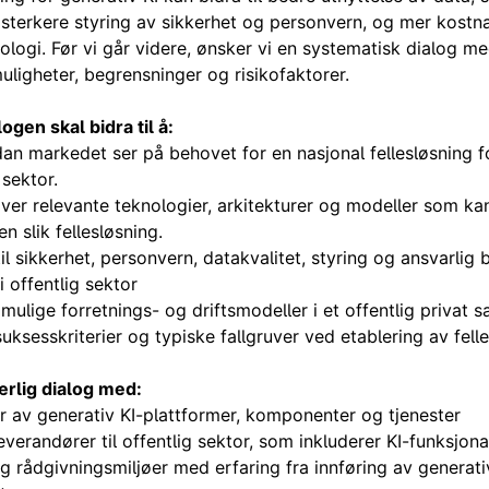
, sterkere styring av sikkerhet og personvern, og mer kostn
ologi. Før vi går videre, ønsker vi en systematisk dialog 
ligheter, begrensninger og risikofaktorer.
gen skal bidra til å:
an markedet ser på behovet for en nasjonal fellesløsning f
 sektor.
over relevante teknologier, arkitekturer og modeller som ka
n slik fellesløsning.
il sikkerhet, personvern, datakvalitet, styring og ansvarlig 
i offentlig sektor
il mulige forretnings- og driftsmodeller i et offentlig privat
suksesskriterier og typiske fallgruver ved etablering av fell
ærlig dialog med:
 av generativ KI-plattformer, komponenter og tjenester
verandører til offentlig sektor, som inkluderer KI-funksjonal
g rådgivningsmiljøer med erfaring fra innføring av generativ