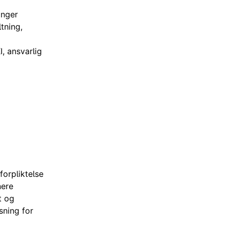
inger
tning,
, ansvarlig
orpliktelse
nere
t og
sning for