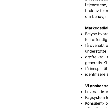
i tjenestene
bruk av tekn
om behov, mu
Markedsdialo
Belyse hvord
KI i offentlig
få oversikt 
understøtte e
drøfte krav t
generativ KI 
få innspill t
identifisere 
Vi ønsker s
Leverandører
Fagsystem le
Konsulent- o