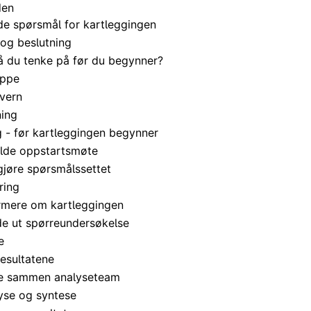
den
e spørsmål for kartleggingen
 og beslutning
 du tenke på før du begynner?
uppe
vern
ning
g - før kartleggingen begynner
olde oppstartsmøte
rgjøre spørsmålssettet
ring
ormere om kartleggingen
de ut spørreundersøkelse
e
resultatene
te sammen analyseteam
lyse og syntese