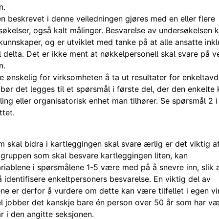
n.
n beskrevet i denne veiledningen gjøres med en eller flere
økelser, også kalt målinger. Besvarelse av undersøkelsen k
rkunnskaper, og er utviklet med tanke på at alle ansatte ink
l delta. Det er ikke ment at nøkkelpersonell skal svare på 
n.
 ønskelig for virksomheten å ta ut resultater for enkeltavde
er bør det legges til et spørsmål i første del, der den enkelte
ling eller organisatorisk enhet man tilhører. Se spørsmål 2 i
tet.
m skal bidra i kartleggingen skal svare ærlig er det viktig a
gruppen som skal besvare kartleggingen liten, kan
iablene i spørsmålene 1-5 være med på å snevre inn, slik at
 identifisere enkeltpersoners besvarelse. En viktig del av
ne er derfor å vurdere om dette kan være tilfellet i egen v
 jobber det kanskje bare én person over 50 år som har vær
r i den angitte seksjonen.