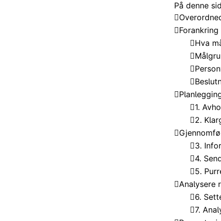
På denne si
Overordned
Forankring
Hva må
Målgr
Person
Beslut
Planleggin
1. Avh
2. Kla
Gjennomfø
3. Inf
4. Sen
5. Purr
Analysere 
6. Set
7. Ana