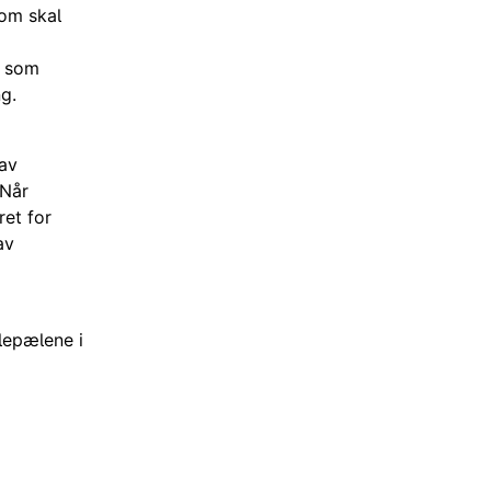
som skal
r som
g.
 av
 Når
ret for
av
lepælene i