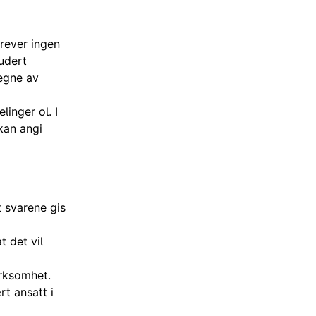
rever ingen
ludert
vegne av
linger ol. I
 kan angi
t svarene gis
 det vil
irksomhet.
t ansatt i