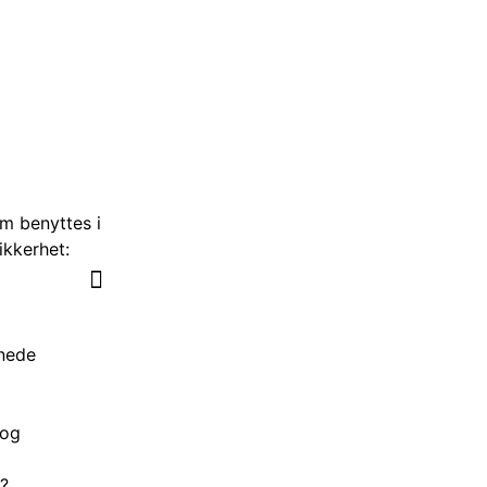
m benyttes i
ikkerhet:
dnede
 og
n?