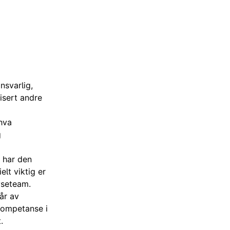
nsvarlig,
isert andre
 hva
g
 har den
lt viktig er
yseteam.
år av
kompetanse i
.