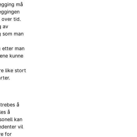
legging må
leggingen
 over tid.
g av
ig som man
g etter man
ngene kunne
e like stort
rter.
strebes å
les å
sonell kan
denter vil
ve for