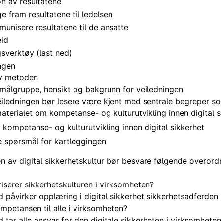
on av resultatene
e fram resultatene til ledelsen
munisere resultatene til de ansatte
eid
sverktøy (last ned)
ngen
av metoden
målgruppe, hensikt og bakgrunn for veiledningen
iledningen bør lesere være kjent med sentrale begreper so
aterialet om kompetanse- og kulturutvikling innen digital s
 kompetanse- og kulturutvikling innen digital sikkerhet
 spørsmål for kartleggingen
n av digital sikkerhetskultur bør besvare følgende overor
iserer sikkerhetskulturen i virksomheten?
ad påvirker opplæring i digital sikkerhet sikkerhetsadferden
mpetansen til alle i virksomheten?
ad tar alle ansvar for den digitale sikkerheten i virksomhete