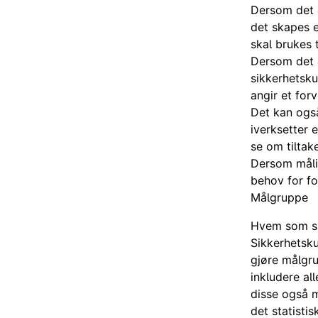
Dersom det e
det skapes e
skal brukes t
Dersom det e
sikkerhetsk
angir et for
Det kan også
iverksetter 
se om tiltak
Dersom målin
behov for fo
Målgruppe
Hvem som ska
Sikkerhetsku
gjøre målgr
inkludere al
disse også m
det statistis