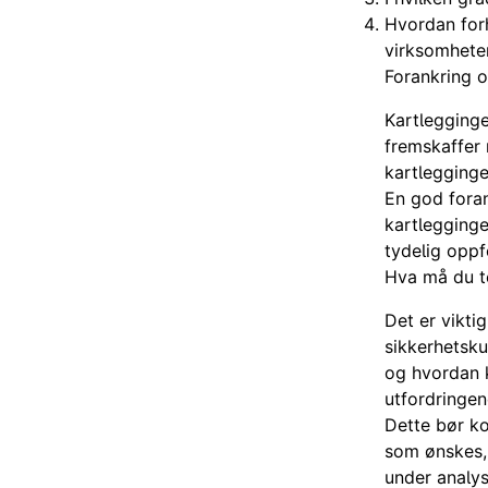
Hvordan forh
virksomhete
Forankring o
Kartlegginge
fremskaffer 
kartlegginge
En god foran
kartlegginge
tydelig oppfo
Hva må du t
Det er vikti
sikkerhetsku
og hvordan k
utfordringe
Dette bør ko
som ønskes,
under analys