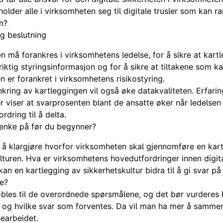
older alle i virksomheten seg til digitale trusler som kan 
n?
g beslutning
n må forankres i virksomhetens ledelse, for å sikre at kart
riktig styringsinformasjon og for å sikre at tiltakene som k
n er forankret i virksomhetens risikostyring.
kring av kartleggingen vil også øke datakvaliteten. Erfarin
r viser at svarprosenten blant de ansatte øker når ledelsen 
rdring til å delta.
enke på før du begynner?
g å klargjøre hvorfor virksomheten skal gjennomføre en kar
lturen. Hva er virksomhetens hovedutfordringer innen digita
an en kartlegging av sikkerhetskultur bidra til å gi svar på
ne?
bles til de overordnede spørsmålene, og det bør vurderes 
 og hvilke svar som forventes. Da vil man ha mer å samme
earbeidet.