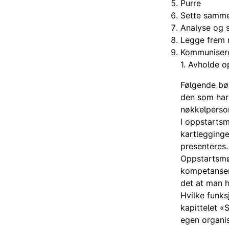
Purre
Sette samm
Analyse og 
Legge frem r
Kommunisere 
1. Avholde 
Følgende bør
den som har 
nøkkelperson
I oppstartsm
kartlegginge
presenteres.
Oppstartsmøt
kompetansen 
det at man 
Hvilke funk
kapittelet 
egen organis