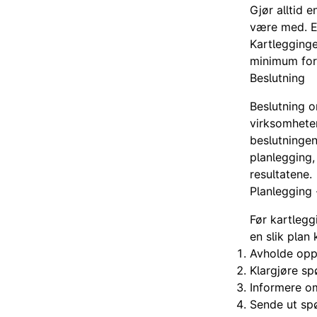
Gjør alltid 
være med. Et
Kartlegginge
minimum for
Beslutning
Beslutning o
virksomheten
beslutningen
planlegging,
resultatene.
Planlegging 
Før kartlegg
en slik plan
Avholde opp
Klargjøre sp
Informere o
Sende ut sp