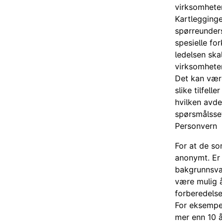
virksomhete
Kartlegginge
spørreunders
spesielle fo
ledelsen ska
virksomhete
Det kan være
slike tilfell
hvilken avde
spørsmålsset
Personvern
For at de so
anonymt. Er 
bakgrunnsvar
være mulig å
forberedelse
For eksempel
mer enn 10 å