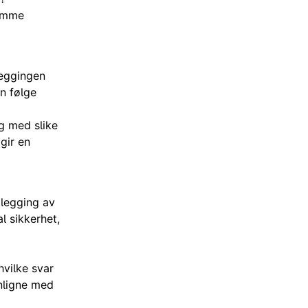
ramme
leggingen
an følge
g med slike
gir en
tlegging av
l sikkerhet,
hvilke svar
nligne med