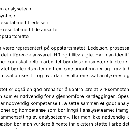
en analyseteam
syntese
esultatene til ledelsen
resultatene til de ansatte
oppstartsmøte
 være representert på oppstartsmøtet: Ledelsen, prosessa
det utførende ansvaret, HR og tillitsvalgte. Har man identif
er som skal delta i arbeidet bør disse også være til stede.
øtet bør ledelsen legge frem sine prioriteringer og krav til
n skal brukes til, og hvordan resultatene skal analyseres o
et er også en god arena for å kontrollere at virksomheten
som er nødvendig for å gjennomføre kartleggingen. Spesie
har nødvendig kompetanse til å sette sammen et godt anal
sjoner og kompetanse som bør inngå i analyseteamet framg
«Sammensetting av analyseteam». Har man ikke nødvendig 
asjon bør man vurdere å hente inn ekstern støtte i arbeidet