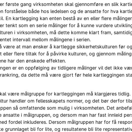
r første gang virksomheten skal gjennomføre en slik kart
n forståelse både hos ledelsen og de ansatte for hva kart
il. En kartlegging kan enten bestå av en eller flere målinger
r tenkt som en serie målinger for å kunne vurdere utviklin
ulturen i virksomheten, må dette komme klart fram, samtid
ventet intervall mellom målingene i serien.
 være at man ønsker å kartlegge sikkerhetskulturen før o
et eller flere tiltak for å påvirke kulturen, og gjennom måli
ene har den ønskede effekten.
gen er en oppfølging av tidligere målinger vil det ikke vær
rankring, da dette må være gjort før hele kartleggingen sta
l være målgruppe for kartleggingen må klargjøres tidlig.
ltur handler om fellesskapets normer, og det bør derfor til
uppen så omfattende som mulig i virksomheten. Det anbefa
le ansatte i målgruppen, og dersom man har fast innleid per
ed fordel inkluderes. Dersom målgruppen har for få respon
ke grunnlaget bli for lite, og resultatene bli lite representati