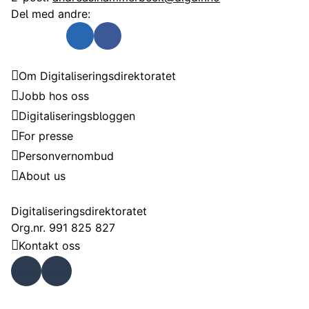
Del med andre:
Send som e-post
Del på Twitter
Del på Linkedin
Del på Facebook
Digitaliseringsdirektoratet
Om Digitaliseringsdirektoratet
Jobb hos oss
Digitaliseringsbloggen
For presse
Personvernombud
About us
Kontakt
Digitaliseringsdirektoratet
Org.nr. 991 825 827
Kontakt oss
Faceb
Linke
ook
dIn