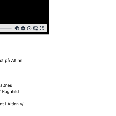
t på Altinn
altnes
/ Ragnhild
 i Altinn v/