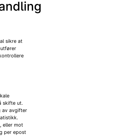
handling
al sikre at
utfører
ontrollere
skale
skifte ut.
 av avgifter
tistikk.
, eller mot
g per epost