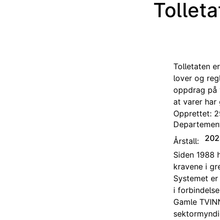
Tolleta
Tolletaten e
lover og reg
oppdrag på v
at varer har 
Opprettet: 
Departemen
202
Årstall:
Siden 1988 h
kravene i gr
Systemet er 
i forbindels
Gamle TVINN 
sektormyndi