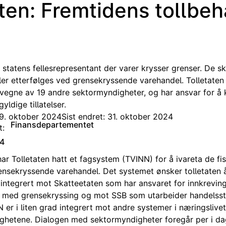
ten: Fremtidens tollbe
r statens fellesrepresentant der varer krysser grenser. De sk
ler etterfølges ved grensekryssende varehandel. Tolletaten 
egne av 19 andre sektormyndigheter, og har ansvar for å k
gyldige tillatelser.
29. oktober 2024
Sist endret: 31. oktober 2024
Finansdepartementet
t:
4
ar Tolletaten hatt et fagsystem (TVINN) for å ivareta de fi
ensekryssende varehandel. Det systemet ønsker tolletaten å 
integrert mot Skatteetaten som har ansvaret for innkreving
e med grensekryssing og mot SSB som utarbeider handelssta
er i liten grad integrert mot andre systemer i næringslivet
ghetene. Dialogen med sektormyndigheter foregår per i da