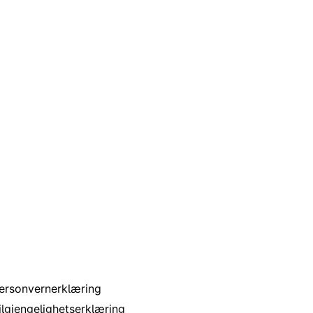
 nettstedet
ersonvernerklæring
ilgjengelighetserklæring