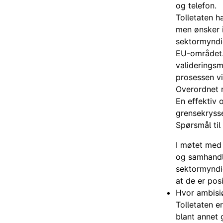
og telefon.
Tolletaten h
men ønsker i
sektormyndig
EU-området. 
validerings
prosessen vil
Overordnet m
En effektiv 
grensekrysse
Spørsmål til
I møtet med 
og samhandl
sektormyndi
at de er pos
Hvor ambisiø
Tolletaten e
blant annet 