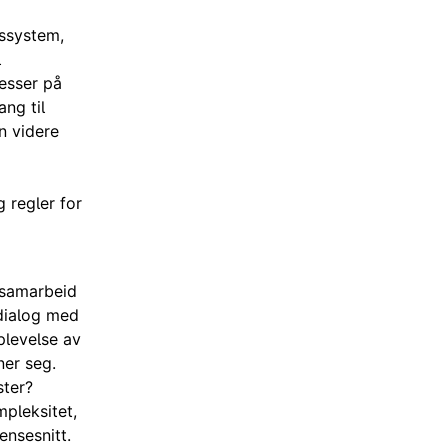
gssystem,
l
esser på
ng til
n videre
g regler for
e samarbeid
dialog med
plevelse av
ner seg.
ster?
mpleksitet,
ensesnitt.