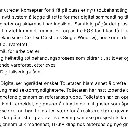
ar utredet konsepter for å få på plass et nytt tollbehandlin
 nytt system å legge til rette for mer digital samhandling ti
heter og aktørene i næringslivet. Samtidig pågår det pros
I møtet kom det fram at EU og andre EØS-land kan få tilga
mekanismen Certex (Customs Single Window), noe som i de
 bli ivaretatt.
ål for arbeidet er:
og helhetlig tollbehandlingsprosess som bidrar til at lover o
nde vareførsel etterleves
 Digitaliseringsrådet
Digitaliseringsrådet ønsket Tolletaten blant annet å drøft
ing med sektormyndighetene. Tolletaten har hatt løpende 
ghetene gjennom en referansegruppe. Tolletaten har en op
itive til arbeidet, og ønsker å utnytte de muligheter som åp
se skal og bør Tolletaten være for å realisere større gevin
r klar på at stor grad av involvering kan øke prosjektets ko
gjennom ulik modenhet, IT-utvikling hos aktørene og nye gr