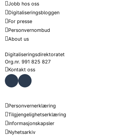
Jobb hos oss
Digitaliseringsbloggen
For presse
Personvernombud
About us
Kontakt
Digitaliseringsdirektoratet
Org.nr. 991 825 827
Kontakt oss
Faceb
Linke
ook
dIn
Om nettstedet
Personvernerklæring
Tilgjengelighetserklæring
Informasjonskapsler
Nyhetsarkiv