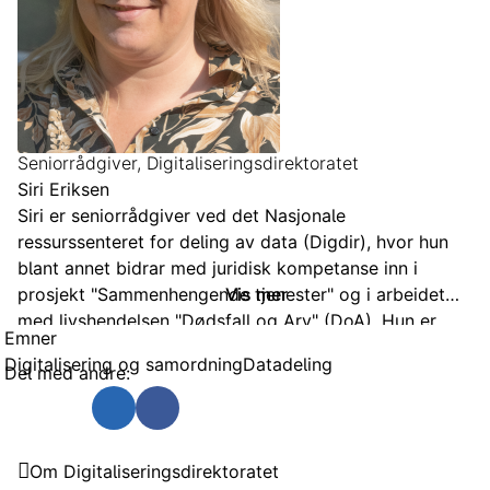
Seniorrådgiver, Digitaliseringsdirektoratet
Siri Eriksen
Siri er seniorrådgiver ved det Nasjonale
ressurssenteret for deling av data (Digdir), hvor hun
blant annet bidrar med juridisk kompetanse inn i
prosjekt "Sammenhengende tjenester" og i arbeidet
Vis mer
med livshendelsen "Dødsfall og Arv" (DoA). Hun er
Emner
utdannet jurist og kriminolog, og har tidligere blant
Digitalisering og samordning
Datadeling
Del med andre:
annet arbeidet med rettslige spørsmål knyttet
personvern og forvaltningsrett i a-ordningen og andre
Send som e-post
Del på Twitter
Del på Linkedin
Del på Facebook
digitaliseringsprosjekter i Skatteetaten.
Digitaliseringsdirektoratet
Om Digitaliseringsdirektoratet