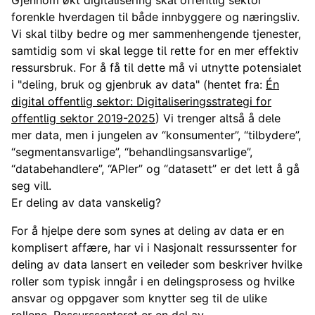
Gjennom økt digitalisering skal offentlig sektor
forenkle hverdagen til både innbyggere og næringsliv.
Vi skal tilby bedre og mer sammenhengende tjenester,
samtidig som vi skal legge til rette for en mer effektiv
ressursbruk. For å få til dette må vi utnytte potensialet
i "deling, bruk og gjenbruk av data" (hentet fra:
Én
digital offentlig sektor: Digitaliseringsstrategi for
offentlig sektor 2019-2025
) Vi trenger altså å dele
mer data, men i jungelen av “konsumenter”, “tilbydere”,
“segmentansvarlige”, “behandlingsansvarlige”,
“databehandlere”, “APIer” og “datasett” er det lett å gå
seg vill.
Er deling av data vanskelig?
For å hjelpe dere som synes at deling av data er en
komplisert affære, har vi i Nasjonalt ressurssenter for
deling av data lansert en veileder som beskriver hvilke
roller som typisk inngår i en delingsprosess og hvilke
ansvar og oppgaver som knytter seg til de ulike