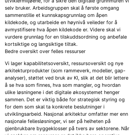
utviklermiljøene, for å sikre den digitale grunnmuren vi
selv bruker. Arbeidsgruppen skal å første omgang
sammenstille et kunnskapsgrunnlag om åpen
kildekode, og utarbeide en høynivå veileder for å
avmystifisere hva åpen kildekode er. Videre skal vi
vurdere grunnlag for en tilskuddsordning og anbefale
kortsiktige og langsiktige tiltak.
Bedre oversikt over felles ressurser
Vi lager kapabilitetsoversikt, ressursoversikt og nye
arkitekturprodukter (som rammeverk, modeller, gap-
analyser), støttet ved bruk av KI, slik at det blir lettere
å se hva som finnes, hva som mangler, og hvordan
ulike løsningene i det digitale økosystemet henger
sammen. Det er viktig både for strategisk styring og
for dem som skal ta konkrete beslutninger i
utviklingsarbeid. Nasjonal arkitektur omfatter mer enn
nasjonale fellesløsninger, vi ser på helheten på
gjenbrukbare byggeklosser på tvers av sektorene. Når