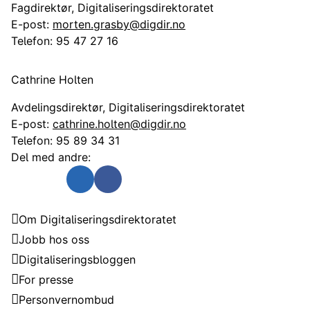
Fagdirektør, Digitaliseringsdirektoratet
E-post:
morten.grasby@digdir.no
Telefon:
95 47 27 16
Cathrine Holten
Avdelingsdirektør, Digitaliseringsdirektoratet
E-post:
cathrine.holten@digdir.no
Telefon:
95 89 34 31
Del med andre:
Send som e-post
Del på Twitter
Del på Linkedin
Del på Facebook
Digitaliseringsdirektoratet
Om Digitaliseringsdirektoratet
Jobb hos oss
Digitaliseringsbloggen
For presse
Personvernombud