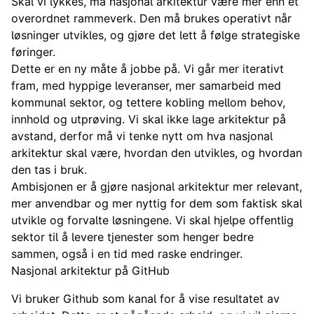
Skal vi lykkes, må nasjonal arkitektur være mer enn et
overordnet rammeverk. Den må brukes operativt når
løsninger utvikles, og gjøre det lett å følge strategiske
føringer.
Dette er en ny måte å jobbe på. Vi går mer iterativt
fram, med hyppige leveranser, mer samarbeid med
kommunal sektor, og tettere kobling mellom behov,
innhold og utprøving. Vi skal ikke lage arkitektur på
avstand, derfor må vi tenke nytt om hva nasjonal
arkitektur skal være, hvordan den utvikles, og hvordan
den tas i bruk.
Ambisjonen er å gjøre nasjonal arkitektur mer relevant,
mer anvendbar og mer nyttig for dem som faktisk skal
utvikle og forvalte løsningene. Vi skal hjelpe offentlig
sektor til å levere tjenester som henger bedre
sammen, også i en tid med raske endringer.
Nasjonal arkitektur på GitHub
Vi bruker Github som kanal for å vise resultatet av