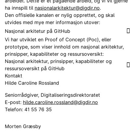
arbeidet. Dette er et pågående arbeid, og vi vil gjerne
ha innspill til
nasjonalarkitektur@digdir.no
.
Den offisielle kanalen er nylig opprettet, og skal
utvides med mye mer informasjon utover:
Nasjonal arkitetur på GitHub
Vi har utviklet en Proof of Concept (Poc), eller
prototype, som viser innhold om nasjonal arkitektur,
prinsipper, kapabiliteter og ressursoversikt:
Nasjonal arkitektur, prinsipper, kapabiliteter og
ressursoversikt på GitHub
Kontakt
Hilde Caroline Rossland
Seniorrådgiver, Digitaliseringsdirektoratet
E-post:
hilde.caroline.rossland@digdir.no
Telefon:
41 55 76 35
Morten Græsby