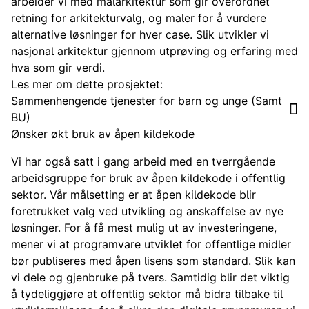
arbeider vi med målarkitektur som gir overordnet
retning for arkitekturvalg, og maler for å vurdere
alternative løsninger for hver case. Slik utvikler vi
nasjonal arkitektur gjennom utprøving og erfaring med
hva som gir verdi.
Les mer om dette prosjektet:
Sammenhengende tjenester for barn og unge (Samt
BU)
Ønsker økt bruk av åpen kildekode
Vi har også satt i gang arbeid med en tverrgående
arbeidsgruppe for bruk av åpen kildekode i offentlig
sektor. Vår målsetting er at åpen kildekode blir
foretrukket valg ved utvikling og anskaffelse av nye
løsninger. For å få mest mulig ut av investeringene,
mener vi at programvare utviklet for offentlige midler
bør publiseres med åpen lisens som standard. Slik kan
vi dele og gjenbruke på tvers. Samtidig blir det viktig
å tydeliggjøre at offentlig sektor må bidra tilbake til