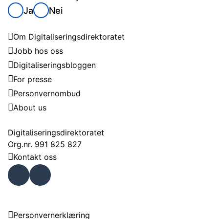
Ja
Nei
Digitaliseringsdirektoratet
Om Digitaliseringsdirektoratet
Jobb hos oss
Digitaliseringsbloggen
For presse
Personvernombud
About us
Kontakt
Digitaliseringsdirektoratet
Org.nr. 991 825 827
Kontakt oss
Faceb
Linke
ook
dIn
Om nettstedet
Personvernerklæring